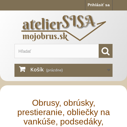
Prihlásiť sa
Košík
(prázdne)
Obrusy, obrúsky,
prestieranie, obliečky na
vankúše, podsedáky,