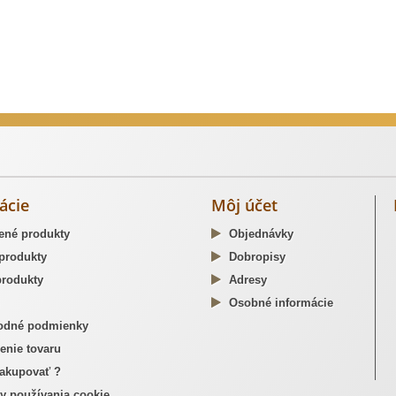
dzné opaskové pracky
ácie
Môj účet
ené produkty
Objednávky
produkty
Dobropisy
rodukty
Adresy
Osobné informácie
dné podmienky
enie tovaru
akupovať ?
y používania cookie