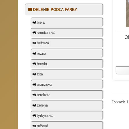
DELENIE PODĽA FARBY
biela
smotanová
Ob
béžová
režná
hnedá
žltá
oranžová
terakota
Zobraziť 1
zelená
tyrkysová
ružová