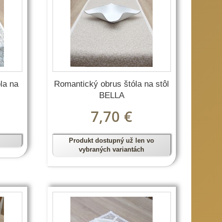
la na
Romantický obrus štóla na stôl
BELLA
7,70 €
Produkt dostupný už len vo
vybraných variantách