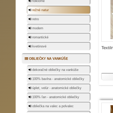
folklórne
režné natur
retro
modern
romantické
kvetinové
Textil
OBLIEČKY NA VANKÚŠE
dekoračné obliečky na vankúše
100% bavlna - anatomické obliečky
úplet, velúr - anatomické obliečky
100% ľan - anatomické obliečky
obliečka na valec a polvalec