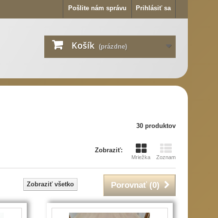
Pošlite nám správu
Prihlásiť sa
Košík
(prázdne)
30 produktov
Zobraziť:
Mriežka
Zoznam
Zobraziť všetko
Porovnať (
0
)