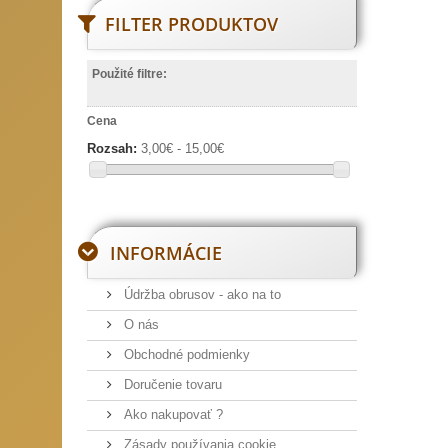
FILTER PRODUKTOV
Použité filtre:
Cena
Rozsah:
3,00€ - 15,00€
INFORMÁCIE
Údržba obrusov - ako na to
O nás
Obchodné podmienky
Doručenie tovaru
Ako nakupovať ?
Zásady používania cookie