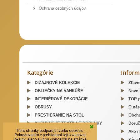
Ochrana osobných údajov
Slovenský kroj šitie krojov
Predaj Slovenských Krojov
Mosa
Kategórie
Inform
DIZAJNOVÉ KOLEKCIE
Zľavn
OBLIEČKY NA VANKÚŠE
Nové 
INTERIÉROVÉ DEKORÁCIE
TOP p
OBRUSY
O nás
PRESTIERANIE NA STÔL
Obcho
KUCHYNSKÉ TEXTILNÉ DOPLNKY
Doruč
Tieto stránky podporujú tvorbu cookies.
LÁTKOVÉ OBALY A PÚZDRA
Ako n
Pokračovaním v prehliadaní tejto webovej
lokality, alebo aj inou činnosťou na stránke
TAŠKY, BATOHY
Zásad