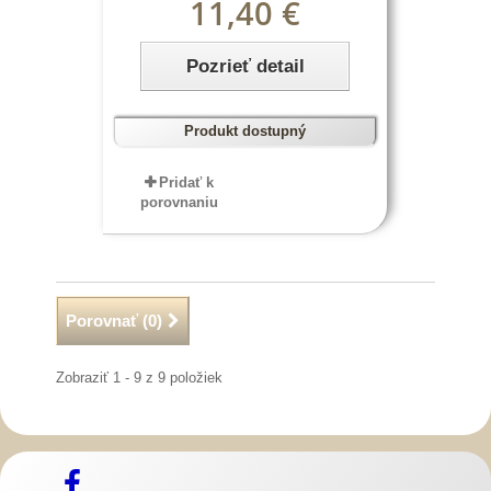
11,40 €
Pozrieť detail
Produkt dostupný
Pridať k
porovnaniu
Porovnať (
0
)
Zobraziť 1 - 9 z 9 položiek
Slovenský kroj šitie krojov
Predaj Slovenských
Krojov
Mosadzné opaskové pracky