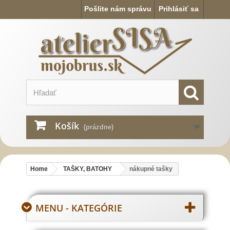
Pošlite nám správu
Prihlásiť sa
Košík
(prázdne)
Home
TAŠKY, BATOHY
nákupné tašky
MENU - KATEGÓRIE