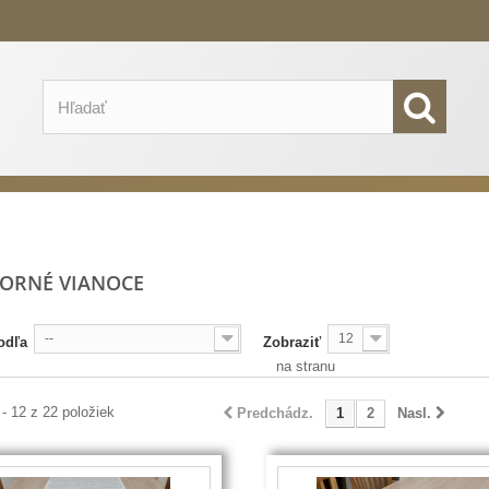
BORNÉ VIANOCE
--
12
odľa
Zobraziť
na stranu
 - 12 z 22 položiek
Predchádz.
1
2
Nasl.