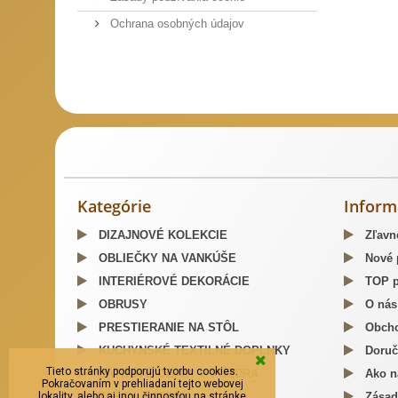
Ochrana osobných údajov
Slovenský kroj šitie krojov
Predaj Slovenských Krojov
Mosa
Kategórie
Inform
DIZAJNOVÉ KOLEKCIE
Zľavn
OBLIEČKY NA VANKÚŠE
Nové 
INTERIÉROVÉ DEKORÁCIE
TOP p
OBRUSY
O nás
PRESTIERANIE NA STÔL
Obcho
KUCHYNSKÉ TEXTILNÉ DOPLNKY
Doruč
Tieto stránky podporujú tvorbu cookies.
LÁTKOVÉ OBALY A PÚZDRA
Ako n
Pokračovaním v prehliadaní tejto webovej
lokality, alebo aj inou činnosťou na stránke
TAŠKY, BATOHY
Zásad