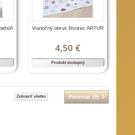
 behúň
Vianočný obrus štvorec ARTUR
4,50 €
Produkt dostupný
Zobraziť všetko
Porovnať (
0
)