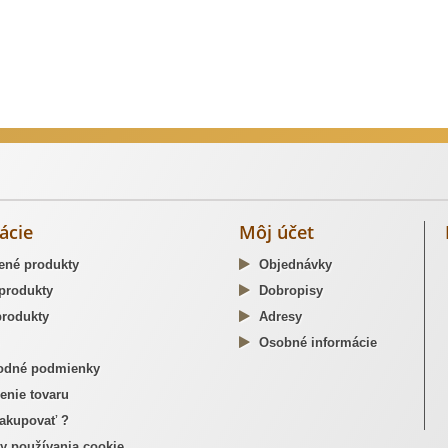
dzné opaskové pracky
ácie
Môj účet
ené produkty
Objednávky
produkty
Dobropisy
rodukty
Adresy
Osobné informácie
dné podmienky
enie tovaru
akupovať ?
y používania cookie