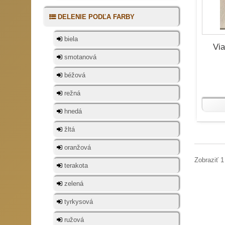
DELENIE PODĽA FARBY
biela
Vi
smotanová
béžová
režná
hnedá
žltá
oranžová
Zobraziť 1
terakota
zelená
tyrkysová
ružová