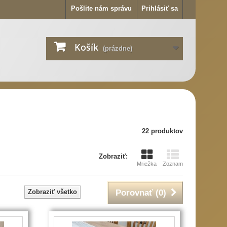
Pošlite nám správu
Prihlásiť sa
Košík
(prázdne)
22 produktov
Zobraziť:
Mriežka
Zoznam
Zobraziť všetko
Porovnať (
0
)