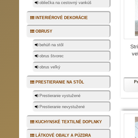
obliečka na cestovný vankúš
INTERIÉROVÉ DEKORÁCIE
OBRUSY
behúň na stôl
Str
ve
obrus štvorec
obrus veľký
P
PRESTIERANIE NA STÔL
Prestieranie vystužené
Prestieranie nevystužené
KUCHYNSKÉ TEXTILNÉ DOPLNKY
LÁTKOVÉ OBALY A PÚZDRA