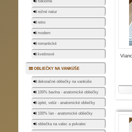
folklórne
režné natur
retro
modern
romantické
kvetinové
Vian
OBLIEČKY NA VANKÚŠE
dekoračné obliečky na vankúše
100% bavlna - anatomické obliečky
úplet, velúr - anatomické obliečky
100% ľan - anatomické obliečky
obliečka na valec a polvalec