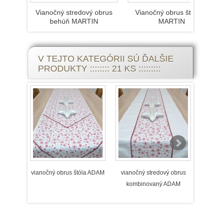
Vianočný stredový obrus
Vianočný obrus štvorec
behúň MARTIN
MARTIN
V TEJTO KATEGÓRII SÚ ĎALŠIE
PRODUKTY :::::::: 21 KS :::::::::
vianočný obrus štóla ADAM
vianočný stredový obrus
viano
kombinovaný ADAM