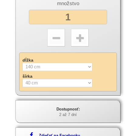
množstvo
dĺžka
šírka
Dostupnosť:
2 až 7 dní
Zdieľať na Facebooku