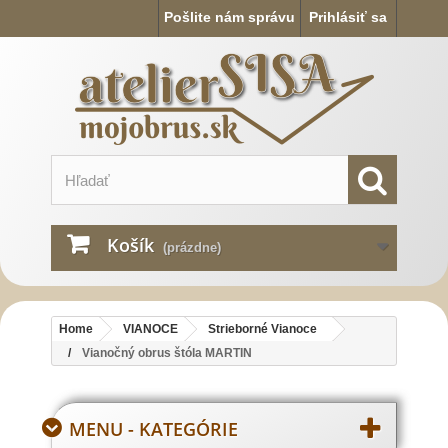
Pošlite nám správu
Prihlásiť sa
Košík
(prázdne)
Home
VIANOCE
Strieborné Vianoce
Vianočný obrus štóla MARTIN
MENU - KATEGÓRIE