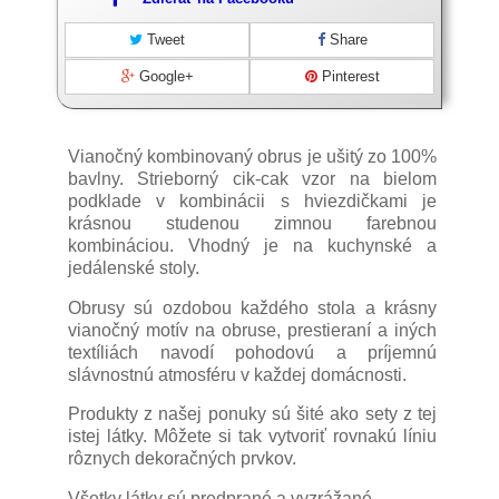
Tweet
Share
Google+
Pinterest
Vianočný kombinovaný obrus je ušitý zo 100%
bavlny. Strieborný cik-cak vzor na bielom
podklade v kombinácii s hviezdičkami je
krásnou studenou zimnou farebnou
kombináciou. Vhodný je na kuchynské a
jedálenské stoly.
Obrusy sú ozdobou každého stola a krásny
vianočný motív na obruse, prestieraní a iných
textíliách navodí pohodovú a príjemnú
slávnostnú atmosféru v každej domácnosti.
Produkty z našej ponuky sú šité ako sety z tej
istej látky. Môžete si tak vytvoriť rovnakú líniu
rôznych dekoračných prvkov.
Všetky látky sú predprané a vyzrážané.