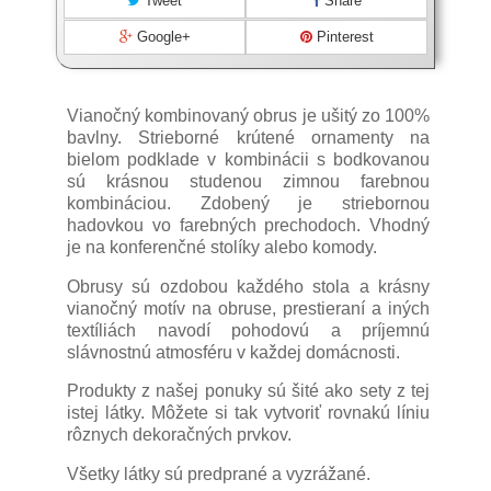
Tweet
Share
Google+
Pinterest
Vianočný kombinovaný obrus je ušitý zo 100%
bavlny. Strieborné krútené ornamenty na
bielom podklade v kombinácii s bodkovanou
sú krásnou studenou zimnou farebnou
kombináciou. Zdobený je striebornou
hadovkou vo farebných prechodoch. Vhodný
je na konferenčné stolíky alebo komody.
Obrusy sú ozdobou každého stola a krásny
vianočný motív na obruse, prestieraní a iných
textíliách navodí pohodovú a príjemnú
slávnostnú atmosféru v každej domácnosti.
Produkty z našej ponuky sú šité ako sety z tej
istej látky. Môžete si tak vytvoriť rovnakú líniu
rôznych dekoračných prvkov.
Všetky látky sú predprané a vyzrážané.