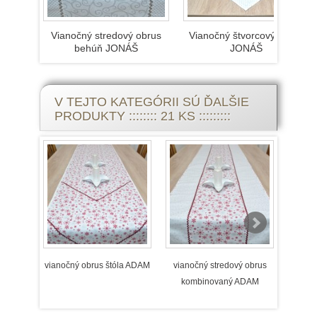
Vianočný stredový obrus
Vianočný štvorcový obrus
behúň JONÁŠ
JONÁŠ
V TEJTO KATEGÓRII SÚ ĎALŠIE
PRODUKTY :::::::: 21 KS :::::::::
vianočný obrus štóla ADAM
vianočný stredový obrus
viano
kombinovaný ADAM