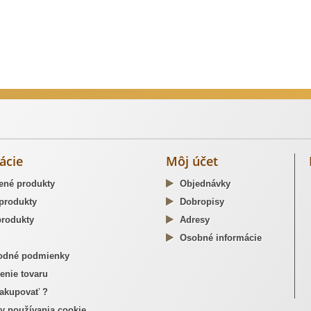
dzné opaskové pracky
ácie
Môj účet
ené produkty
Objednávky
produkty
Dobropisy
rodukty
Adresy
Osobné informácie
dné podmienky
enie tovaru
akupovať ?
y používania cookie