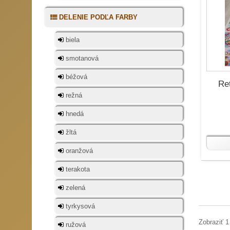
DELENIE PODĽA FARBY
biela
smotanová
béžová
Re
režná
hnedá
žltá
oranžová
terakota
zelená
tyrkysová
Zobraziť 1
ružová