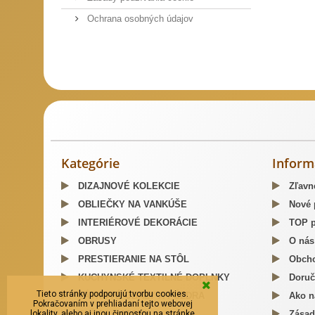
Ochrana osobných údajov
Slovenský kroj šitie krojov
Predaj Slovenských Krojov
Mosa
Kategórie
Inform
DIZAJNOVÉ KOLEKCIE
Zľavn
OBLIEČKY NA VANKÚŠE
Nové 
INTERIÉROVÉ DEKORÁCIE
TOP p
OBRUSY
O nás
PRESTIERANIE NA STÔL
Obcho
KUCHYNSKÉ TEXTILNÉ DOPLNKY
Doruč
Tieto stránky podporujú tvorbu cookies.
LÁTKOVÉ OBALY A PÚZDRA
Ako n
Pokračovaním v prehliadaní tejto webovej
lokality, alebo aj inou činnosťou na stránke
TAŠKY, BATOHY
Zásad