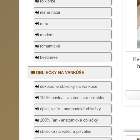
folklórne
režné natur
retro
modern
romantické
kvetinové
Kv
b
OBLIEČKY NA VANKÚŠE
dekoračné obliečky na vankúše
100% bavlna - anatomické obliečky
úplet, velúr - anatomické obliečky
100% ľan - anatomické obliečky
obliečka na valec a polvalec