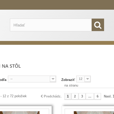
 NA STÔL
--
12
odľa
Zobraziť
na stranu
 - 12 z 72 položiek
Predchádz.
1
2
3
...
6
Nasl.