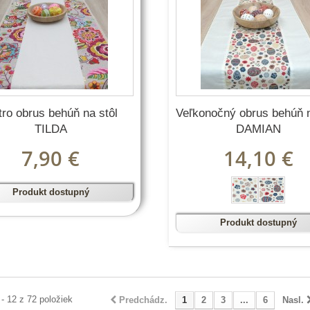
tro obrus behúň na stôl
Veľkonočný obrus behúň n
TILDA
DAMIAN
7,90 €
14,10 €
Produkt dostupný
Produkt dostupný
 - 12 z 72 položiek
Predchádz.
1
2
3
...
6
Nasl.