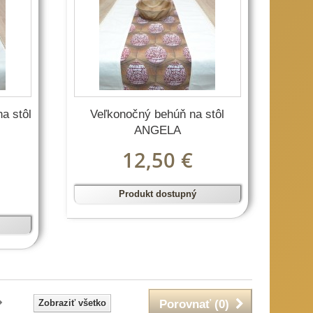
a stôl
Veľkonočný behúň na stôl
ANGELA
12,50 €
Produkt dostupný
Zobraziť všetko
Porovnať (
0
)