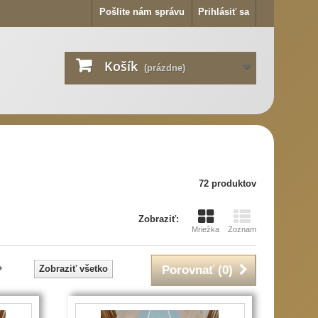
Pošlite nám správu
Prihlásiť sa
Košík
(prázdne)
72 produktov
Zobraziť:
Mriežka
Zoznam
Zobraziť všetko
Porovnať (
0
)