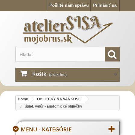
Pošlite nám správu
Prihlásiť sa
Košík
(prázdne)
Home
OBLIEČKY NA VANKÚŠE
úplet, velúr - anatomické obliečky
MENU - KATEGÓRIE