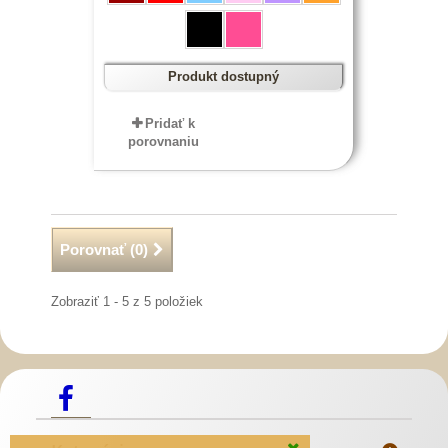
Produkt dostupný
Pridať k
porovnaniu
Porovnať (
0
)
Zobraziť 1 - 5 z 5 položiek
Slovenský kroj šitie krojov
Predaj Slovenských
Krojov
Mosadzné opaskové pracky