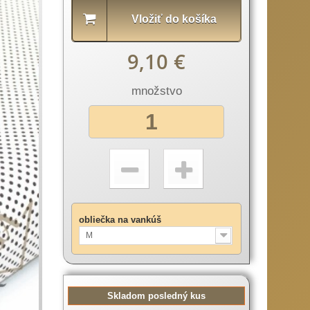
Vložiť do košíka
9,10 €
množstvo
obliečka na vankúš
M
Skladom posledný kus