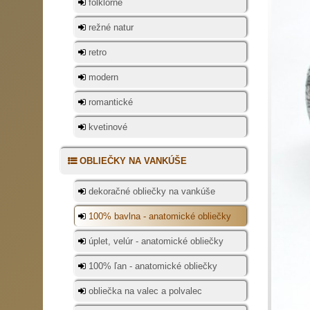
folklórne
režné natur
retro
modern
romantické
kvetinové
OBLIEČKY NA VANKÚŠE
dekoračné obliečky na vankúše
100% bavlna - anatomické obliečky
úplet, velúr - anatomické obliečky
100% ľan - anatomické obliečky
obliečka na valec a polvalec