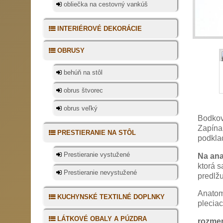
obliečka na cestovný vankúš
INTERIÉROVÉ DEKORÁCIE
OBRUSY
behúň na stôl
obrus štvorec
obrus veľký
Bodkov
Zapína
PRESTIERANIE NA STÔL
podklad
Prestieranie vystužené
Na an
ktorá s
Prestieranie nevystužené
predlžu
Anatom
KUCHYNSKÉ TEXTILNÉ DOPLNKY
pleciac
LÁTKOVÉ OBALY A PÚZDRA
rozmer