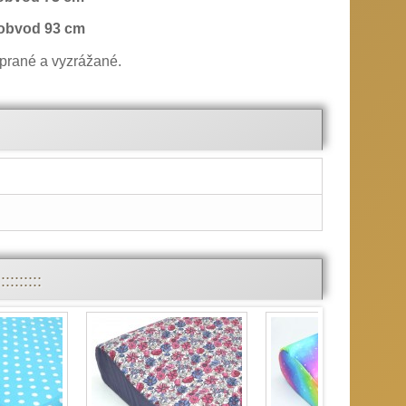
, obvod 93 cm
prané a vyzrážané.
::::::