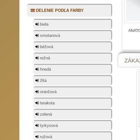
DELENIE PODĽA FARBY
biela
ANATOM
smotanová
béžová
režná
ZÁKAZ
hnedá
žltá
oranžová
terakota
zelená
tyrkysová
ružová