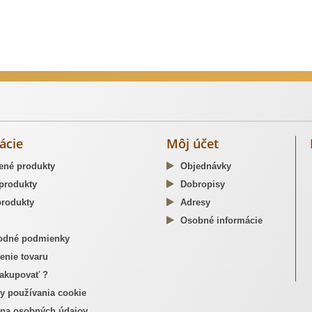
dzné opaskové pracky
ácie
Môj účet
ené produkty
Objednávky
produkty
Dobropisy
rodukty
Adresy
Osobné informácie
dné podmienky
enie tovaru
akupovať ?
y používania cookie
na osobných údajov