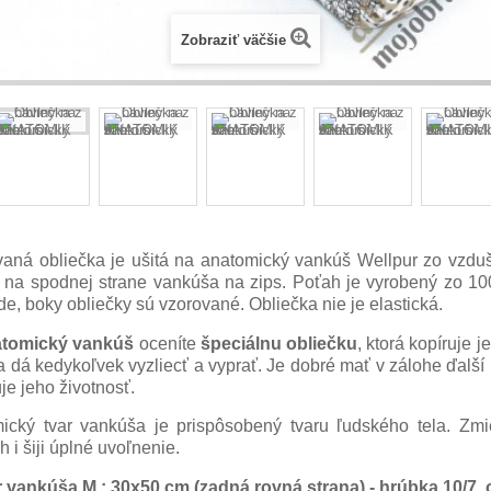
Zobraziť väčšie
aná obliečka je ušitá na anatomický vankúš Wellpur zo vzdu
 na spodnej strane vankúša na zips. Poťah je vyrobený zo 10
e, boky obliečky sú vzorované. Obliečka nie je elastická.
atomický vankúš
oceníte
špeciálnu obliečku
, ktorá kopíruje 
a dá kedykoľvek vyzliecť a vyprať. Je dobré mať v zálohe ďalší
je jeho životnosť.
ický tvar vankúša je prispôsobený tvaru ľudského tela. Zmi
h i šiji úplné uvoľnenie.
 vankúša M : 30x50 cm (zadná rovná strana) - hrúbka 10/7,