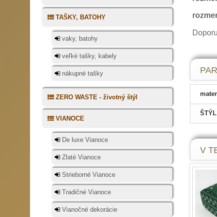
rozmer
TAŠKY, BATOHY
Doporu
vaky, batohy
veľké tašky, kabely
PA
nákupné tašky
mater
ZERO WASTE - životný štýl
ŠTÝL
VIANOCE
De luxe Vianoce
V TE
Zlaté Vianoce
Strieborné Vianoce
Tradičné Vianoce
Vianočné dekorácie