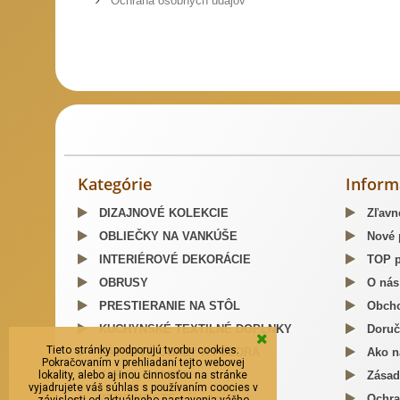
Ochrana osobných údajov
Slovenský kroj šitie krojov
Predaj Slovenských Krojov
Mosa
Kategórie
Inform
DIZAJNOVÉ KOLEKCIE
Zľavn
OBLIEČKY NA VANKÚŠE
Nové 
INTERIÉROVÉ DEKORÁCIE
TOP p
OBRUSY
O nás
PRESTIERANIE NA STÔL
Obcho
KUCHYNSKÉ TEXTILNÉ DOPLNKY
Doruč
Tieto stránky podporujú tvorbu cookies.
LÁTKOVÉ OBALY A PÚZDRA
Ako n
Pokračovaním v prehliadaní tejto webovej
lokality, alebo aj inou činnosťou na stránke
TAŠKY, BATOHY
Zásad
vyjadrujete váš súhlas s používaním coocies v
ZERO WASTE - životný štýl
Ochra