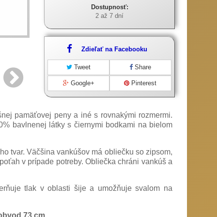
Dostupnosť:
2 až 7 dní
Zdieľať na Facebooku
Tweet
Share
Google+
Pinterest
šnej pamäťovej peny a iné s rovnakými rozmermi.
0% bavlnenej látky s čiernymi bodkami na bielom
jeho tvar. Väčšina vankúšov má obliečku so zipsom,
 poťah v prípade potreby. Obliečka chráni vankúš a
erňuje tlak v oblasti šije a umožňuje svalom na
 obvod 73 cm