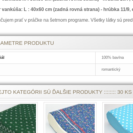
 vankúša: L : 40x60 cm (zadná rovná strana) - hrúbka 11/9
čujem prať v práčke na šetrnom programe. Všetky látky sú pred
RAMETRE PRODUKTU
iál
100% bavlna
romantický
JTO KATEGÓRII SÚ ĎALŠIE PRODUKTY :::::::: 30 KS :::