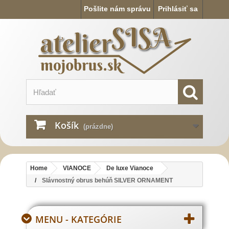
Pošlite nám správu
Prihlásiť sa
Košík
(prázdne)
Home
VIANOCE
De luxe Vianoce
Slávnostný obrus behúň SILVER ORNAMENT
MENU - KATEGÓRIE