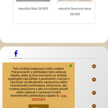
vianočná štóla SILVER
vianočný štvorcový obrus
viano
SILVER
Slovenský kroj šitie krojov
Predaj Slovenských
Krojov
Mosadzné opaskové pracky
Kategórie
Tieto stránky podporujú tvorbu cookies.
Pokračovaním v prehliadaní tejto webovej
lokality, alebo aj inou činnosťou na stránke
Informácie
vyjadrujete váš súhlas s používaním coocies v
závislosti od aktuálneho nastavenia vášho
internetového prehliadača. Informácie, ako
cookies používame a ako ich môžete povoliť
Môj účet
alebo zakázať v nastavení svojho
internetového prehliadača nájdete tu:
Viac
informácií
Informácie o e-shope