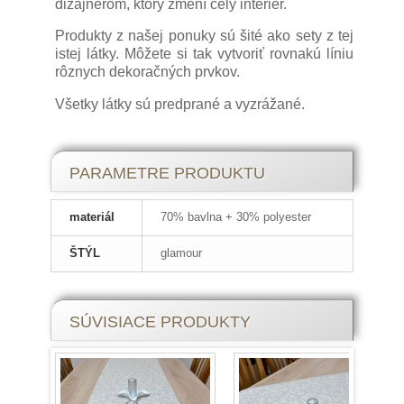
dizajnérom, ktorý zmení celý interiér.
Produkty z našej ponuky sú šité ako sety z tej
istej látky. Môžete si tak vytvoriť rovnakú líniu
rôznych dekoračných prvkov.
Všetky látky sú predprané a vyzrážané.
PARAMETRE PRODUKTU
materiál
70% bavlna + 30% polyester
ŠTÝL
glamour
SÚVISIACE PRODUKTY