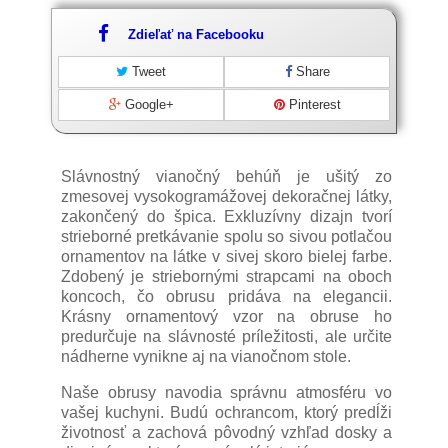
Zdieľať na Facebooku
Tweet
Share
Google+
Pinterest
Slávnostný vianočný behúň je ušitý zo
zmesovej vysokogramážovej dekoračnej látky,
zakončený do špica. Exkluzívny dizajn tvorí
strieborné pretkávanie spolu so sivou potlačou
ornamentov na látke v sivej skoro bielej farbe.
Zdobený je striebornými strapcami na oboch
koncoch, čo obrusu pridáva na elegancii.
Krásny ornamentový vzor na obruse ho
predurčuje na slávnosté príležitosti, ale určite
nádherne vynikne aj na vianočnom stole.
Naše obrusy navodia správnu atmosféru vo
vašej kuchyni. Budú ochrancom, ktorý predĺži
životnosť a zachová pôvodný vzhľad dosky a