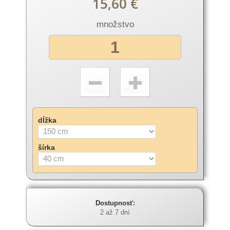
15,60 €
množstvo
dĺžka
šírka
Dostupnosť:
2 až 7 dní