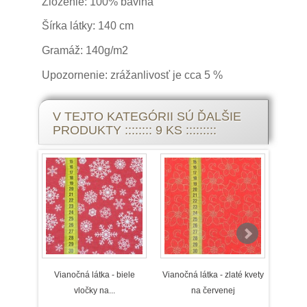
Zloženie: 100% bavlna
Šírka látky: 140 cm
Gramáž: 140g/m2
Upozornenie: zrážanlivosť je cca 5 %
V TEJTO KATEGÓRII SÚ ĎALŠIE
PRODUKTY :::::::: 9 KS :::::::::
Vianočná látka - biele
Vianočná látka - zlaté kvety
Vian
vločky na...
na červenej
o