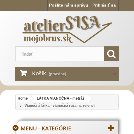
Pošlite nám správu
Prihlásiť sa
Košík
(prázdne)
Home
LÁTKA VIANOČNÁ - metráž
Vianočná látka - vianočná ruža na zelenej
MENU - KATEGÓRIE