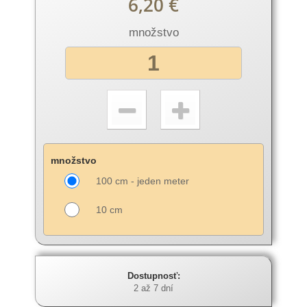
6,20 €
množstvo
množstvo
100 cm - jeden meter
10 cm
Dostupnosť:
2 až 7 dní