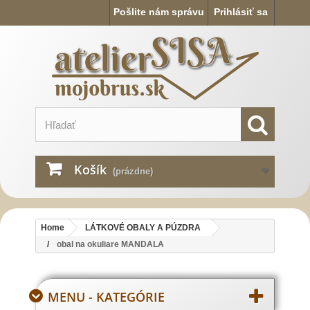
Pošlite nám správu
Prihlásiť sa
Košík
(prázdne)
Home
LÁTKOVÉ OBALY A PÚZDRA
obal na okuliare MANDALA
MENU - KATEGÓRIE