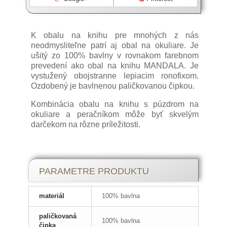
K obalu na knihu pre mnohých z nás
neodmysliteľne patrí aj obal na okuliare. Je
ušitý zo 100% bavlny v rovnakom farebnom
prevedení ako obal na knihu MANDALA. Je
vystužený obojstranne lepiacim ronofixom.
Ozdobený je bavlnenou paličkovanou čipkou.
Kombinácia obalu na knihu s púzdrom na
okuliare a peračníkom môže byť skvelým
darčekom na rôzne príležitosti.
Obaly a púzdra
PARAMETRE PRODUKTU
Poznáte to, práve máte rozčítanú svoju
materiál
100% bavlna
knihu a bojíte sa ju položiť, aby sa vám
nezašpinila. Preto vám odporúčame kúpiť si
paličkovaná
100% bavlna
jeden z našich variantov obalov na knihy a
čipka