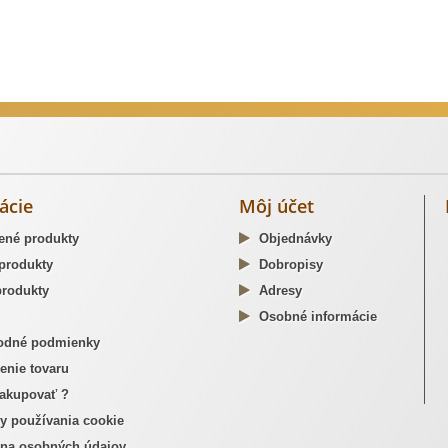
dzné opaskové pracky
ácie
Môj účet
ené produkty
Objednávky
produkty
Dobropisy
rodukty
Adresy
Osobné informácie
dné podmienky
enie tovaru
akupovať ?
y používania cookie
na osobných údajov