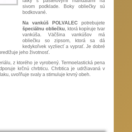
látky s pastelovými mandalami na
sivom podklade. Boky obliečky sú
bodkované.
Na vankúš POLVALEC
potrebujete
špeciálnu obliečku
, ktorá kopíruje tvar
vankúša. Väčšina vankúšov má
obliečku so zipsom, ktorá sa dá
kedykoľvek vyzliecť a vyprať. Je dobré
redlžuje jeho životnosť.
riálu, z ktorého je vyrobený. Termoelastická pena
poruje krčnú chrbticu. Chrbtica je udržiavaná v
laku, uvoľňuje svaly a stimuluje krvný obeh.