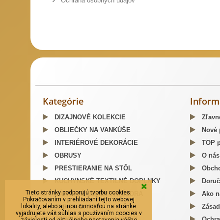
Ochrana osobných údajov
Slovenský kroj šitie krojov
Predaj Slovenských Krojov
Mosa
Kategórie
Inform
DIZAJNOVÉ KOLEKCIE
Zľavn
OBLIEČKY NA VANKÚŠE
Nové 
INTERIÉROVÉ DEKORÁCIE
TOP p
OBRUSY
O nás
PRESTIERANIE NA STÔL
Obcho
KUCHYNSKÉ TEXTILNÉ DOPLNKY
Doruč
Tieto stránky podporujú tvorbu cookies.
LÁTKOVÉ OBALY A PÚZDRA
Ako n
Pokračovaním v prehliadaní tejto webovej
lokality, alebo aj inou činnosťou na stránke
TAŠKY, BATOHY
Zásad
vyjadrujete váš súhlas s používaním coocies v
ZERO WASTE - životný štýl
Ochra