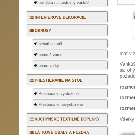
obliečka na cestovný vankúš
INTERIÉROVÉ DEKORÁCIE
OBRUSY
behúň na stôl
mať v z
obrus štvorec
Vankúš
obrus veľký
sa ohý
požadov
PRESTIERANIE NA STÔL
rozmer
Prestieranie vystužené
rozmer
Prestieranie nevystužené
rozmer
Všetky
KUCHYNSKÉ TEXTILNÉ DOPLNKY
LÁTKOVÉ OBALY A PÚZDRA