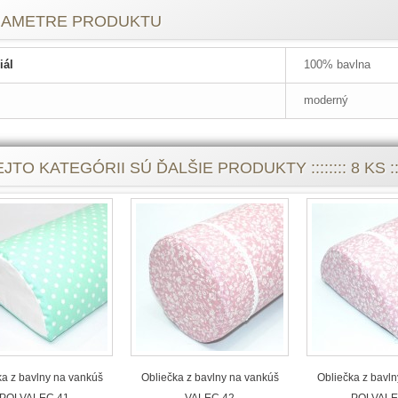
RAMETRE PRODUKTU
iál
100% bavlna
moderný
JTO KATEGÓRII SÚ ĎALŠIE PRODUKTY :::::::: 8 KS ::::
ka z bavlny na vankúš
Obliečka z bavlny na vankúš
Obliečka z bavl