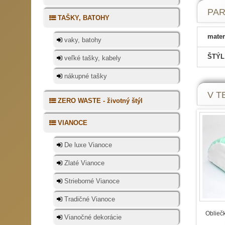
PA
TAŠKY, BATOHY
mater
vaky, batohy
ŠTÝL
veľké tašky, kabely
nákupné tašky
V TE
ZERO WASTE - životný štýl
VIANOCE
De luxe Vianoce
Zlaté Vianoce
Strieborné Vianoce
Tradičné Vianoce
Oblieč
Vianočné dekorácie