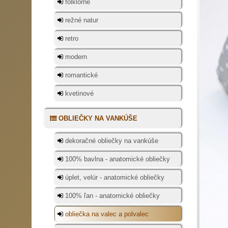
folklórne
režné natur
retro
modern
romantické
kvetinové
OBLIEČKY NA VANKÚŠE
dekoračné obliečky na vankúše
100% bavlna - anatomické obliečky
úplet, velúr - anatomické obliečky
100% ľan - anatomické obliečky
obliečka na valec a polvalec