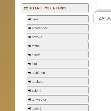
DELENIE PODĽA FARBY
ZÁKAZ
biela
smotanová
béžová
režná
hnedá
žltá
oranžová
terakota
zelená
tyrkysová
ružová