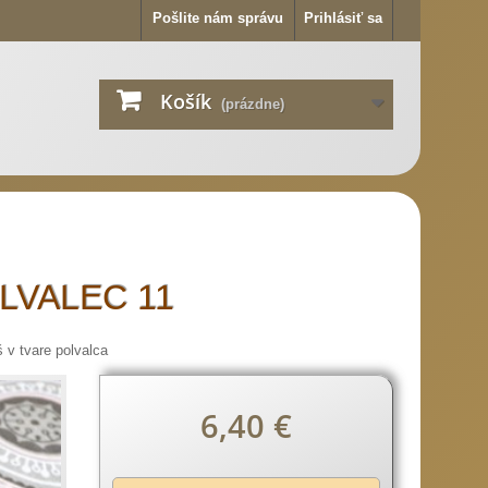
Pošlite nám správu
Prihlásiť sa
Košík
(prázdne)
OLVALEC 11
 v tvare polvalca
Popis
6,40 €
produktu