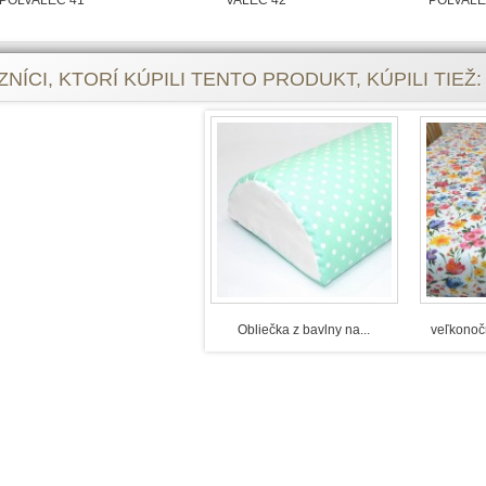
POLVALEC 41
VALEC 42
POLVALE
NÍCI, KTORÍ KÚPILI TENTO PRODUKT, KÚPILI TIEŽ:
Obliečka z bavlny na...
veľkonoč