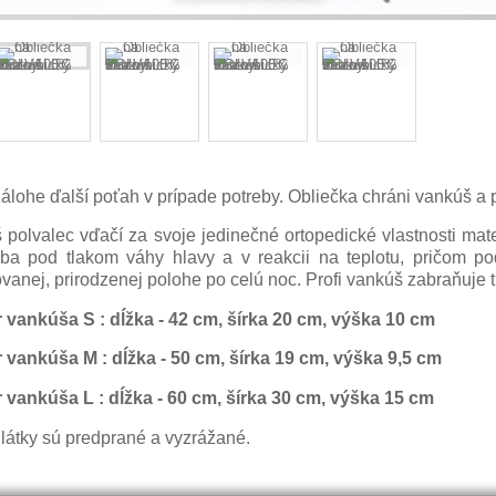
álohe ďalší poťah v prípade potreby. Obliečka chráni vankúš a p
 polvalec vďačí za svoje jedinečné ortopedické vlastnosti mate
ba pod tlakom váhy hlavy a v reakcii na teplotu, pričom pod
anej, prirodzenej polohe po celú noc. Profi vankúš zabraňuje t
 vankúša S : dĺžka - 42 cm, šírka 20 cm, výška 10 cm
 vankúša M : dĺžka - 50 cm, šírka 19 cm, výška 9,5 cm
 vankúša L : dĺžka - 60 cm, šírka 30 cm, výška 15 cm
 látky sú predprané a vyzrážané.