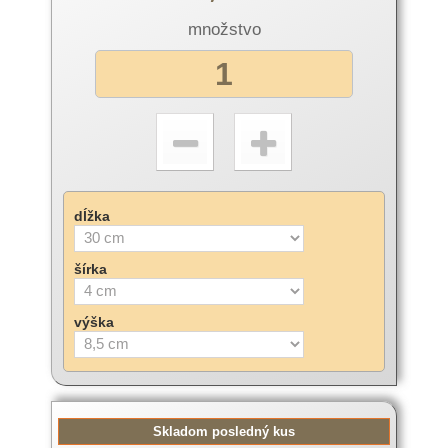
množstvo
dĺžka
šírka
výška
Skladom posledný kus