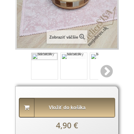
Zobraziť väčšie
Popis
produktu
Vložiť do košíka
4,90 €