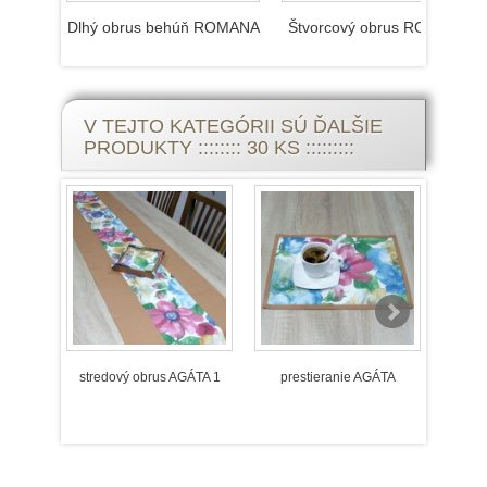
Dlhý obrus behúň ROMANA
Štvorcový obrus ROMANA
V TEJTO KATEGÓRII SÚ ĎALŠIE
PRODUKTY :::::::: 30 KS :::::::::
stredový obrus AGÁTA 1
prestieranie AGÁTA
obrú