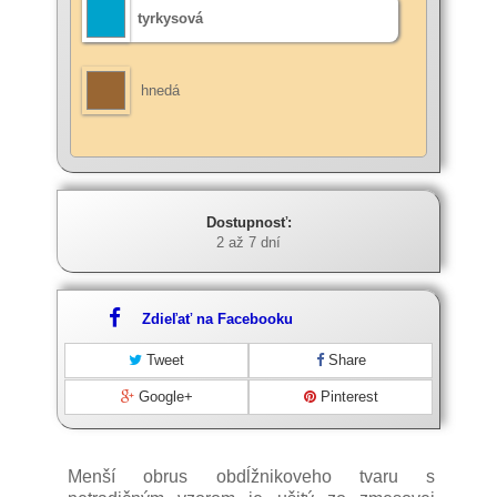
tyrkysová
hnedá
Dostupnosť:
2 až 7 dní
Zdieľať na Facebooku
Tweet
Share
Google+
Pinterest
Menší obrus obdĺžnikoveho tvaru s