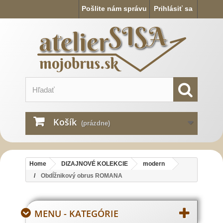
Pošlite nám správu
Prihlásiť sa
Košík
(prázdne)
Home
DIZAJNOVÉ KOLEKCIE
modern
Obdĺžnikový obrus ROMANA
MENU - KATEGÓRIE