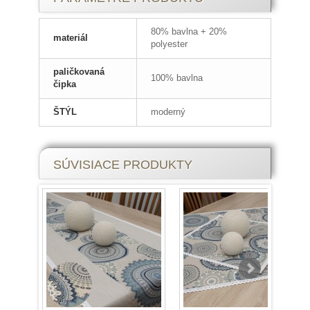
80% bavlna + 20%
materiál
polyester
paličkovaná
100% bavlna
čipka
ŠTÝL
moderný
SÚVISIACE PRODUKTY