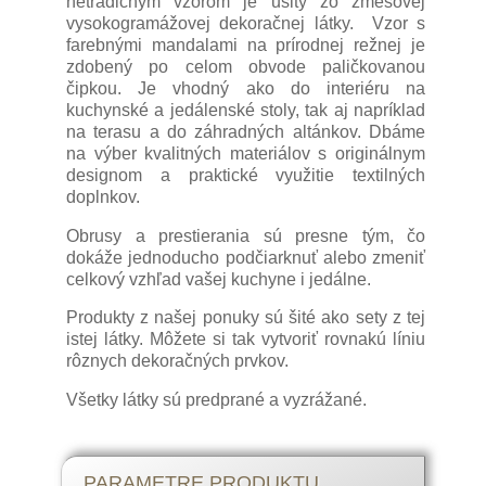
netradičným vzorom je ušitý zo zmesovej
vysokogramážovej dekoračnej látky. Vzor s
farebnými mandalami na prírodnej režnej je
zdobený po celom obvode paličkovanou
čipkou. Je vhodný ako do interiéru na
kuchynské a jedálenské stoly, tak aj napríklad
na terasu a do záhradných altánkov. Dbáme
na výber kvalitných materiálov s originálnym
designom a praktické využitie textilných
doplnkov.
Obrusy a prestierania sú presne tým, čo
dokáže jednoducho podčiarknuť alebo zmeniť
celkový vzhľad vašej kuchyne i jedálne.
Produkty z našej ponuky sú šité ako sety z tej
istej látky. Môžete si tak vytvoriť rovnakú líniu
rôznych dekoračných prvkov.
Všetky látky sú predprané a vyzrážané.
PARAMETRE PRODUKTU