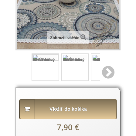
Zobraziť väčšie
Popis
produktu
Vložiť do košíka
7,90 €