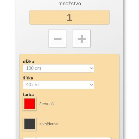
množstvo
dĺžka
šírka
farba
červená
sivočierna