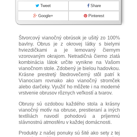
Tweet
Share
Google+
Pinterest
Štvorcový vianočný obrúsok je ušitý zo 100%
bavlny. Obrus je z okrovej látky s bielymi
hviezdičkami a je lemovaný čiernym
vzorovaným okrajom. Netradičná čierno zlatá
kombinácia látok určite vynikne na Vašom
vianočnom stole. Zdobený je bielou hadovkou.
Krásne prestretý štedrovečerný stôl patrí k
Vianociam rovnako ako vianočný stromček
alebo darčeky. Využiť ho môžete i na moderné
vrstvenie obrusov rôznych veľkostí a tvarov.
Obrusy sú ozdobou každého stola a krásny
vianočný motív na obruse, prestieraní a iných
textíliách navodí pohodovú a príjemnú
slávnostnú atmosféru v každej domácnosti.
Produkty z našej ponuky sú šité ako sety z tej