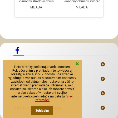
vianočný stredový obrus
vianočný obrúsok štvorec
vian
MILADA
MILADA
Slovenský kroj šitie krojov
Predaj Slovenských
Krojov
Mosadzné opaskové pracky
Kategórie
Tieto stránky podporujú tvorbu cookies.
Pokračovaním v prehliadaní tejto webovej
lokality, alebo aj inou činnosťou na stránke
Informácie
vyjadrujete váš súhlas s používaním coocies v
závislosti od aktuálneho nastavenia vášho
internetového prehliadača. Informácie, ako
cookies používame a ako ich môžete povoliť
Môj účet
alebo zakázať v nastavení svojho
internetového prehliadača nájdete tu:
Viac
informácií
Informácie o e-shope
Súhlasím