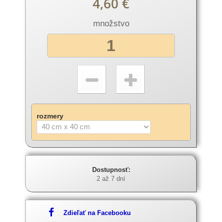
4,60 €
množstvo
rozmery
Dostupnosť:
2 až 7 dní
Zdieľať na Facebooku