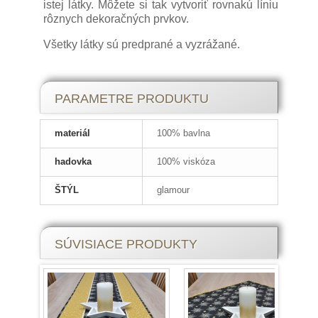
istej látky. Môžete si tak vytvoriť rovnakú líniu
rôznych dekoračných prvkov.
Všetky látky sú predprané a vyzrážané.
PARAMETRE PRODUKTU
materiál
100% bavlna
hadovka
100% viskóza
ŠTÝL
glamour
SÚVISIACE PRODUKTY