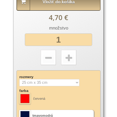
Vložiť do košíka
4,70 €
množstvo
rozmery
farba
červená
tmavomodrá