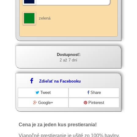
zelená
Dostupnosť:
2 až 7 dní
Zdieľať na Facebooku
Tweet
Share
Google+
Pinterest
Cena je za jeden kus prestierania!
Vianočné prestieranie je ušité zo 100% bavlny.