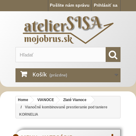
Pošlite nám správu
Prihlásiť sa
Košík
(prázdne)
Home
VIANOCE
Zlaté Vianoce
Vianočné kombinované prestieranie pod taniere
KORNELIA