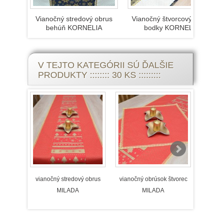
Vianočný stredový obrus
Vianočný štvorcový obrus
behúň KORNELIA
bodky KORNELIA
V TEJTO KATEGÓRII SÚ ĎALŠIE
PRODUKTY :::::::: 30 KS :::::::::
vianočný stredový obrus
vianočný obrúsok štvorec
vian
MILADA
MILADA