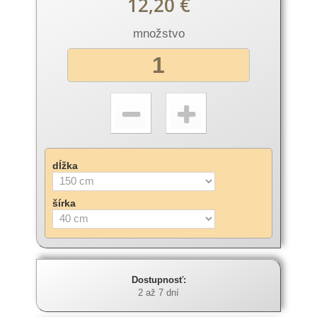
12,20 €
množstvo
dĺžka
šírka
Dostupnosť:
2 až 7 dní