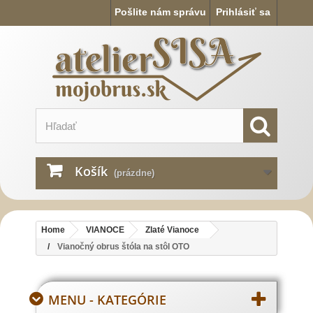
Pošlite nám správu
Prihlásiť sa
Košík
(prázdne)
Home
VIANOCE
Zlaté Vianoce
Vianočný obrus štóla na stôl OTO
MENU - KATEGÓRIE