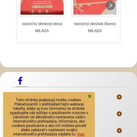
vianočný stredový obrus
vianočný obrúsok štvorec
vian
MILADA
MILADA
Slovenský kroj šitie krojov
Predaj Slovenských
Krojov
Mosadzné opaskové pracky
Kategórie
Tieto stránky podporujú tvorbu cookies.
Pokračovaním v prehliadaní tejto webovej
lokality, alebo aj inou činnosťou na stránke
Informácie
vyjadrujete váš súhlas s používaním coocies v
závislosti od aktuálneho nastavenia vášho
internetového prehliadača. Informácie, ako
cookies používame a ako ich môžete povoliť
Môj účet
alebo zakázať v nastavení svojho
internetového prehliadača nájdete tu:
Viac