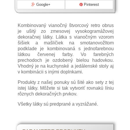
Google+
Pinterest
Kombinovaný vianočný štvorcový retro obrus
je ušitý zo zmesovej vysokogramážovej
dekoračnej látky. Látka s vianočným vzorom
šišiek a mašličiek na smotanovožltom
podklade je kombinovaná s jednofarebnou
látkou červenej farby. Vo farebných
prechodoch je ozdobený bielou hadovkou.
Vhodný je na kuchynské a jedálenské stoly aj
v kombinácii s inými doplnkami.
Produkty z našej ponuky sú šité ako sety z tej
istej látky. Môžete si tak vytvoriť rovnakú líniu
rôznych dekoračných prvkov.
Všetky látky sú predprané a vyzrážané.
Trendové alebo tradičné vianočné