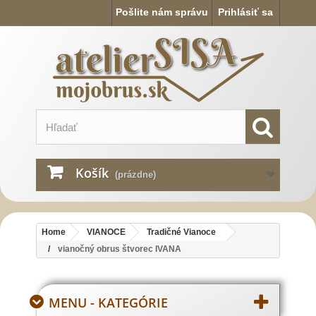
Pošlite nám správu
Prihlásiť sa
Košík
(prázdne)
Home
VIANOCE
Tradičné Vianoce
vianočný obrus štvorec IVANA
MENU - KATEGÓRIE