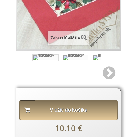
Zobraziť väčšie
Popis
produktu
Vložiť do košíka
10,10 €