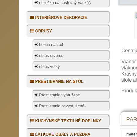
obliečka na cestovný vankúš
INTERIÉROVÉ DEKORÁCIE
OBRUSY
behúň na stôl
Cena j
obrus štvorec
Vianoč
obrus veľký
vlákno
Krásny
stole a
PRESTIERANIE NA STÔL
Produkt
Prestieranie vystužené
Prestieranie nevystužené
Retr
PA
KUCHYNSKÉ TEXTILNÉ DOPLNKY
Spojen
mater
LÁTKOVÉ OBALY A PÚZDRA