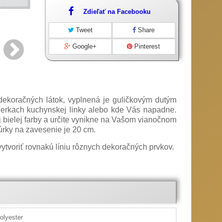
Zdieľať na Facebooku
Tweet
Share
Google+
Pinterest
 dekoračných látok, vyplnená je guličkovým dutým
ierkach kuchynskej linky alebo kde Vás napadne.
 bielej farby a určite vynikne na Vašom vianočnom
úrky na zavesenie je 20 cm.
k vytvoriť rovnakú líniu rôznych dekoračných prvkov.
odtieňoch
radičné remeselné techniky. Tento štýl vianočnej
olyester