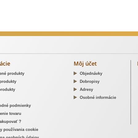
dzné opaskové pracky
ácie
Môj účet
ené produkty
Objednávky
produkty
Dobropisy
rodukty
Adresy
Osobné informácie
dné podmienky
enie tovaru
akupovať ?
y používania cookie
na osobných údajov