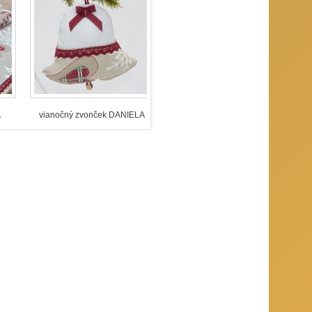
pravujeme už štyri týždne dopredu. Počas tohto
kávania príchodu malého Ježiška, ľudia chodia
ozdobujú si svoje príbytky dekoráciami. Svoje
ečiny, ktorý je ozdobený štyrmi sviecami
A
vianočný zvonček DANIELA
mosféru v období pred Štedrým dňom, či už je
ením nádeje a holdom tomu, kto prichádza. Vo
lal tiež večer dohviezdný, speváčkovia priať či
upiny mladých ľudí, najmä dievčat, vinšujú pod