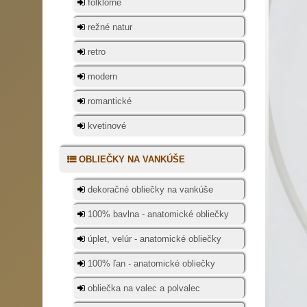
folklórne
režné natur
retro
modern
romantické
kvetinové
OBLIEČKY NA VANKÚŠE
dekoračné obliečky na vankúše
100% bavlna - anatomické obliečky
úplet, velúr - anatomické obliečky
100% ľan - anatomické obliečky
obliečka na valec a polvalec