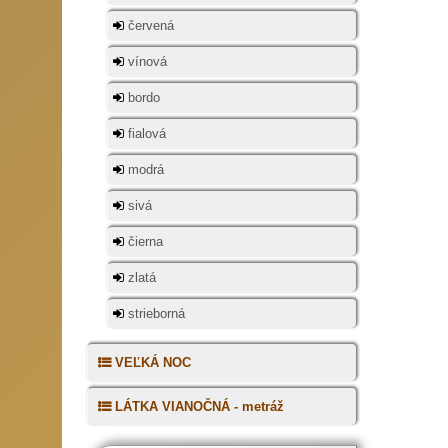
červená
Vianočné 
vínová
Na Slo
bordo
obdobi
do kos
fialová
nezas
modrá
zodpov
umiest
sivá
väčšin
spieva
čierna
oblokm
zlatá
strieborná
VEĽKÁ NOC
LÁTKA VIANOČNÁ - metráž