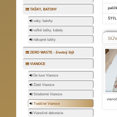
výzdob
zemité
palič
TAŠKY, BATOHY
prírod
dekorá
ŠTÝL
vaky, batohy
podkl
sedačk
veľké tašky, kabely
SÚV
nákupné tašky
Sviato
ZERO WASTE - životný štýl
Vo vše
je vžd
VIANOCE
zabudn
ktorý 
De luxe Vianoce
ešte d
servítk
Zlaté Vianoce
Strieborné Vianoce
Ako pres
viano
Tradičné Vianoce
Každý 
nepôso
Vianočné dekorácie