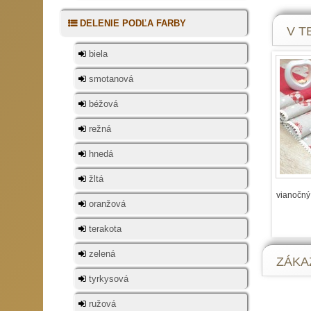
aby vz
či rez
DELENIE PODĽA FARBY
V TE
sa pod
Ak mám
biela
obruso
pozorn
smotanová
obrusy
prispô
béžová
dlhú ž
režná
použív
na sto
hnedá
červen
obrus 
žltá
samoz
vianočný
oranžová
dekorá
prestr
terakota
samozr
obrúsk
zelená
ZÁKAZ
červen
však b
tyrkysová
harmon
ružová
ihličím