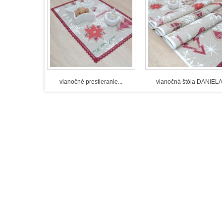
zvyky a tradície na Slovensku.
vensku sa na Vianoce, sviatky narodenia Ježiša Krista, pri
a nazývaného Advent, ktoré nám v sebe nesie posolstvo oča
tola, kupujú či pripravujú darčeky pre svojich blízkych, 
tupiteľné miesto má adventný veniec, častokrát z č
vianočné prestieranie...
vianočná štóla DANIEL
edajúcimi počtu adventných nedieľ. Umocňuje vianočnú at
nený v byte na stole alebo zavesený na dverách. Je znam
e slovenských regiónov chodia na Štedrý večer, ktorý sa vo
ť koledy. Tento krásny zvyk pretrváva aj na Kysuciach. Sk
i štedré a veselé Vianoce.