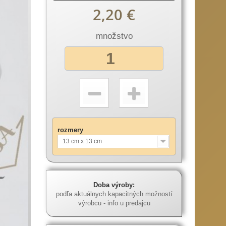
2,20 €
množstvo
rozmery
13 cm x 13 cm
Doba výroby:
podľa aktuálnych kapacitných možností
výrobcu - info u predajcu