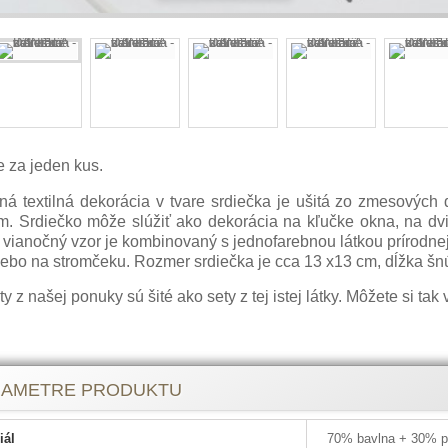
e za jeden kus.
ná textilná dekorácia v tvare srdiečka je ušitá zo zmesových
m. Srdiečko môže slúžiť ako dekorácia na kľučke okna, na dv
 vianočný vzor je kombinovaný s jednofarebnou látkou prírodnej
lebo na stromčeku. Rozmer srdiečka je cca 13 x13 cm, dĺžka šn
y z našej ponuky sú šité ako sety z tej istej látky. Môžete si ta
o vianočná výzdoba v tradičných zemitých 
RAMETRE PRODUKTU
ie prírodných odtieňov a kvalitných materiálov vyzdvihuje t
iál
70% bavlna + 30% p