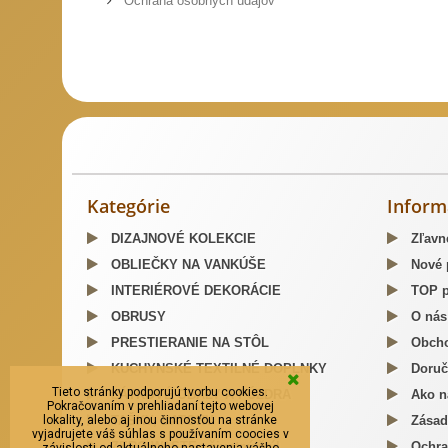
Ochrana osobných údajov
Slovenský kroj šitie krojov
Predaj Slovenských Krojov
Mosa
Kategórie
Inform
DIZAJNOVÉ KOLEKCIE
Zľavn
OBLIEČKY NA VANKÚŠE
Nové 
INTERIÉROVÉ DEKORÁCIE
TOP p
OBRUSY
O nás
PRESTIERANIE NA STÔL
Obcho
KUCHYNSKÉ TEXTILNÉ DOPLNKY
Doruč
Tieto stránky podporujú tvorbu cookies.
LÁTKOVÉ OBALY A PÚZDRA
Ako n
Pokračovaním v prehliadaní tejto webovej
lokality, alebo aj inou činnosťou na stránke
TAŠKY, BATOHY
Zásad
vyjadrujete váš súhlas s používaním coocies v
ZERO WASTE - životný štýl
Ochra