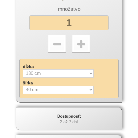
množstvo
dĺžka
šírka
Dostupnosť:
2 až 7 dní