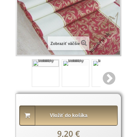
Zobraziť väčšie
Popis
produktu
Vložiť do košíka
9,20 €