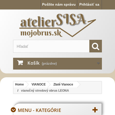
Pošlite nám správu
Prihlásiť sa
Košík
(prázdne)
Home
VIANOCE
Zlaté Vianoce
vianočný stredový obrus LEONA
MENU - KATEGÓRIE