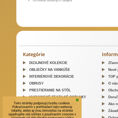
Ochrana osobných údajov
Slovenský kroj šitie krojov
Predaj Slovenských Krojov
Mosa
Kategórie
Inform
DIZAJNOVÉ KOLEKCIE
Zľavn
OBLIEČKY NA VANKÚŠE
Nové 
INTERIÉROVÉ DEKORÁCIE
TOP p
OBRUSY
O nás
PRESTIERANIE NA STÔL
Obcho
KUCHYNSKÉ TEXTILNÉ DOPLNKY
Doruč
Tieto stránky podporujú tvorbu cookies.
LÁTKOVÉ OBALY A PÚZDRA
Ako n
Pokračovaním v prehliadaní tejto webovej
lokality, alebo aj inou činnosťou na stránke
TAŠKY, BATOHY
Zásad
vyjadrujete váš súhlas s používaním coocies v
ZERO WASTE - životný štýl
Ochra