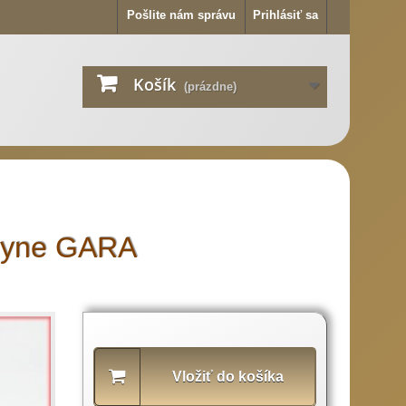
Pošlite nám správu
Prihlásiť sa
Košík
(prázdne)
chyne GARA
Popis
produktu
Vložiť do košíka