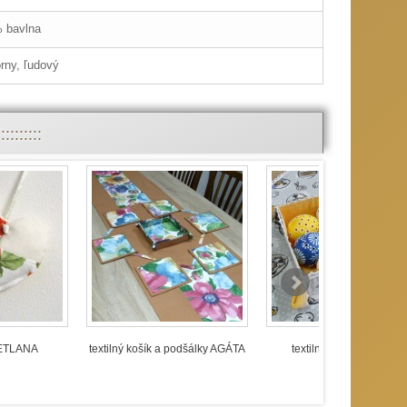
 bavlna
órny, ľudový
::::::
VETLANA
textilný košík a podšálky AGÁTA
textilný košíček PAVLA