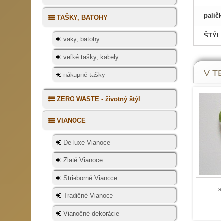
palič
TAŠKY, BATOHY
ŠTÝL
vaky, batohy
veľké tašky, kabely
V TE
nákupné tašky
ZERO WASTE - životný štýl
VIANOCE
De luxe Vianoce
Zlaté Vianoce
Strieborné Vianoce
s
Tradičné Vianoce
Vianočné dekorácie