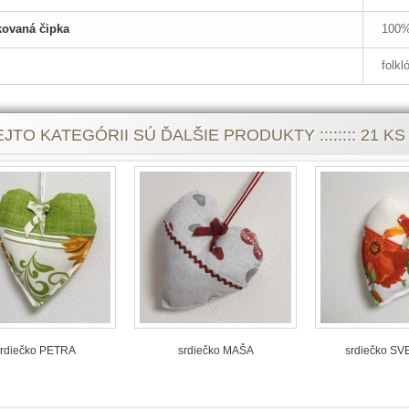
kovaná čipka
100%
folkl
JTO KATEGÓRII SÚ ĎALŠIE PRODUKTY :::::::: 21 KS :::
rdiečko PETRA
srdiečko MAŠA
srdiečko S