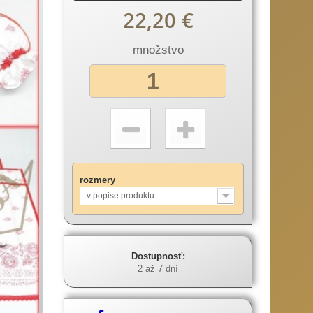
22,20 €
množstvo
rozmery
v popise produktu
Dostupnosť:
2 až 7 dní