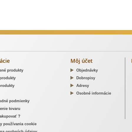
dzné opaskové pracky
ácie
Môj účet
ené produkty
Objednávky
produkty
Dobropisy
rodukty
Adresy
Osobné informácie
dné podmienky
enie tovaru
akupovať ?
y používania cookie
na osobných údajov