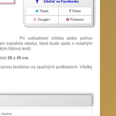
Zdieľať na Facebooku
Tweet
Share
Google+
Pinterest
Pri uskladnení chleba alebo pečiva
m zasiahne utierka, ktorá bude spolu s ostatným
ým štýlový textil.
lieb
26 x 45 cm
.
ýraznou bordúrou na opačných podkladoch. Všetky
 bavlna