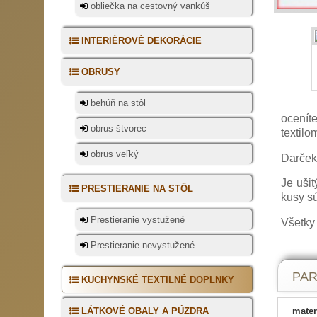
obliečka na cestovný vankúš
INTERIÉROVÉ DEKORÁCIE
OBRUSY
behúň na stôl
ocenít
obrus štvorec
textilo
obrus veľký
Darčeko
Je uši
PRESTIERANIE NA STÔL
kusy sú
Prestieranie vystužené
Všetky
Prestieranie nevystužené
PA
KUCHYNSKÉ TEXTILNÉ DOPLNKY
LÁTKOVÉ OBALY A PÚZDRA
mater