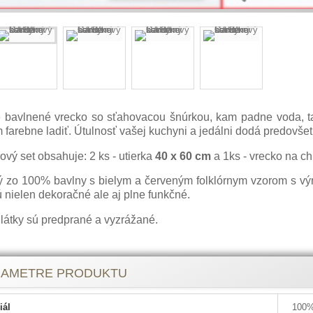
e bavlnené vrecko so sťahovacou šnúrkou, kam padne voda, ta
m farebne ladiť. Útulnosť vašej kuchyni a jedálni dodá predovšetk
vý set obsahuje: 2 ks - utierka
40 x 60 cm
a 1ks - vrecko na ch
tý zo 100% bavlny s bielym a červeným folklórnym vzorom s v
 nielen dekoračné ale aj plne funkčné.
 látky sú predprané a vyzrážané.
RAMETRE PRODUKTU
iál
100%