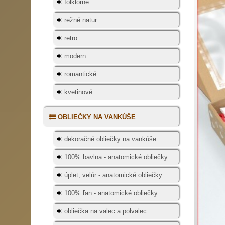
folklórne
režné natur
retro
modern
romantické
kvetinové
OBLIEČKY NA VANKÚŠE
dekoračné obliečky na vankúše
100% bavlna - anatomické obliečky
úplet, velúr - anatomické obliečky
100% ľan - anatomické obliečky
obliečka na valec a polvalec