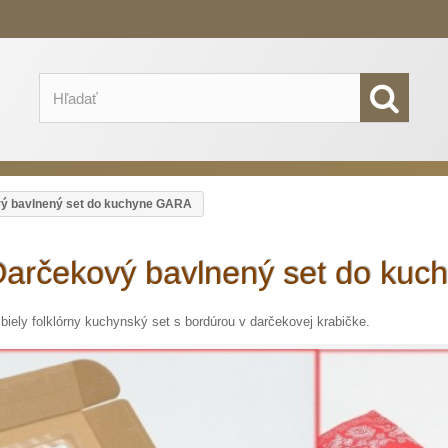
ý bavlnený set do kuchyne GARA
Darčekový bavlnený set do ku
biely folklórny kuchynský set s bordúrou v darčekovej krabičke.