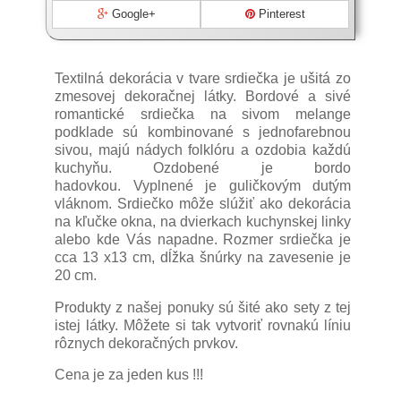
Google+
Pinterest
Textilná dekorácia v tvare srdiečka je ušitá zo
zmesovej dekoračnej látky. Bordové a sivé
romantické srdiečka na sivom melange
podklade sú kombinované s jednofarebnou
sivou, majú nádych folklóru a ozdobia každú
kuchyňu. Ozdobené je bordo
hadovkou. Vyplnené je guličkovým dutým
vláknom. Srdiečko môže slúžiť ako dekorácia
na kľučke okna, na dvierkach kuchynskej linky
alebo kde Vás napadne. Rozmer srdiečka je
cca 13 x13 cm, dĺžka šnúrky na zavesenie je
20 cm.
Produkty z našej ponuky sú šité ako sety z tej
istej látky. Môžete si tak vytvoriť rovnakú líniu
rôznych dekoračných prvkov.
Cena je za jeden kus !!!