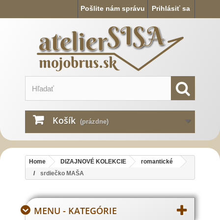
Pošlite nám správu
Prihlásiť sa
Košík
(prázdne)
Home
DIZAJNOVÉ KOLEKCIE
romantické
srdiečko MAŠA
MENU - KATEGÓRIE