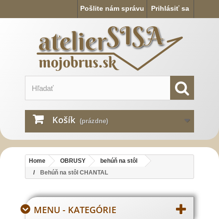
Pošlite nám správu
Prihlásiť sa
Košík
(prázdne)
Home
OBRUSY
behúň na stôl
Behúň na stôl CHANTAL
MENU - KATEGÓRIE