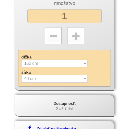
množstvo
dĺžka
šírka
Dostupnosť:
2 až 7 dní
Zdieľať na Facebooku