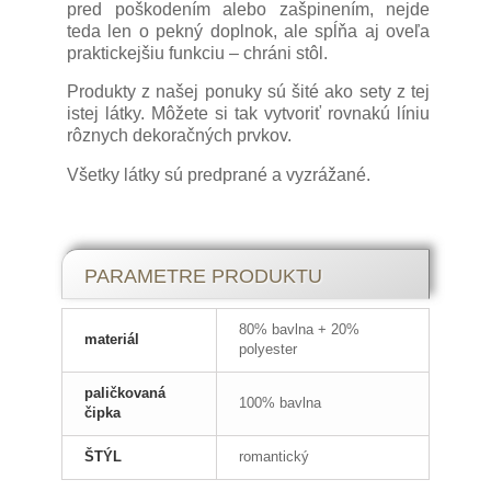
pred poškodením alebo zašpinením, nejde
teda len o pekný doplnok, ale spĺňa aj oveľa
praktickejšiu funkciu – chráni stôl.
Produkty z našej ponuky sú šité ako sety z tej
istej látky. Môžete si tak vytvoriť rovnakú líniu
rôznych dekoračných prvkov.
Všetky látky sú predprané a vyzrážané.
Štóla, stredový obrus, behúň, či
PARAMETRE PRODUKTU
šerpa?
80% bavlna + 20%
materiál
Poznáme rôzne názvy pre obrus, ktorý
polyester
prechádza najmä širšou časťou po dĺžke a
presahuje za okraj. Štóla je obyčajne užší
paličkovaná
100% bavlna
čipka
obrus, kým stredovým obrusom nazývame
širší obrus. V každom prípade táto skupina
ŠTÝL
romantický
obrusov vytvára rovnocenné čiastočné
prekrytie pre všetkých prísediacich.