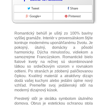
Tweet
Share
Google+
Pinterest
Romantický behúň je ušitý zo 100% bavlny
vyššej gramáže. Interiér v provensálskom štýle
kontruje modernému uponáhľanému životu. Je
pokojný, útulný, domácky a pôsobí
harmonicky. Dýcha minulosťou, vidiekom a
samozrejme Francúzskom. Romantické bielo
fialové kvety na režnej sú skombinované
látkou so srdiečkovým vzorom v rovnakom
odtieni. Po stranách je zdobený paličkovanou
čipkou. Kvalitný materiál a atraktívny dizajn
dodá vašej kuchyni alebo jedálni úplne nový
vzhľad. Premeňte svoj jedálenský stôl na
moderný dizajnový kúsok.
Prestretý stôl je skrátka symbolom útulného
domova. Obrus je estetickou ochranou stola