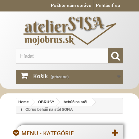
Pošlite nám správu
Prihlásiť sa
Košík
(prázdne)
Home
OBRUSY
behúň na stôl
Obrus behúň na stôl SOFIA
MENU - KATEGÓRIE