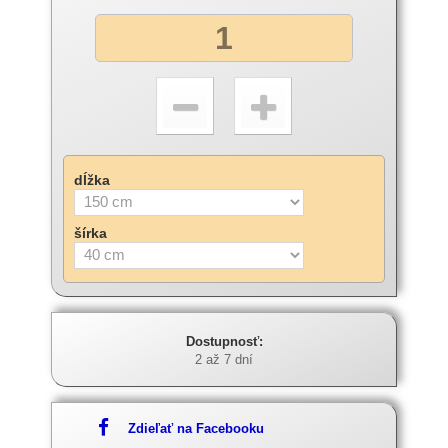
dĺžka
šírka
Dostupnosť:
2 až 7 dní
Zdieľať na Facebooku