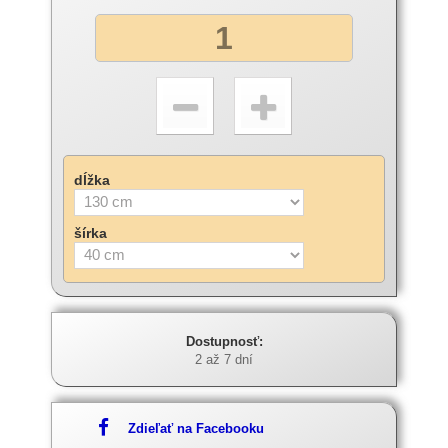
dĺžka
šírka
Dostupnosť:
2 až 7 dní
Zdieľať na Facebooku