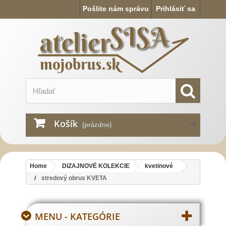
Pošlite nám správu
Prihlásiť sa
Košík
(prázdne)
Home
DIZAJNOVÉ KOLEKCIE
kvetinové
stredový obrus KVETA
MENU - KATEGÓRIE