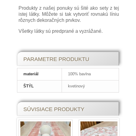
Produkty z našej ponuky sú šité ako sety z tej
istej látky. Môžete si tak vytvoriť rovnakú líniu
rôznych dekoračných prvkov.
Všetky látky sú predprané a vyzrážané.
Štóla, stredový obrus, behúň, či
PARAMETRE PRODUKTU
šerpa?
materiál
100% bavlna
Poznáme rôzne názvy pre obrus, ktorý
prechádza najmä širšou časťou po dĺžke a
ŠTÝL
kvetinový
presahuje za okraj. Štóla je obyčajne užší
obrus, kým stredovým obrusom nazývame
širší obrus. V každom prípade táto skupina
SÚVISIACE PRODUKTY
obrusov vytvára rovnocenné čiastočné
prekrytie pre všetkých prísediacich.
Stredové obrusy a štóly tak sprístupňujú na
peknom stole voľný priestor, na ktorý