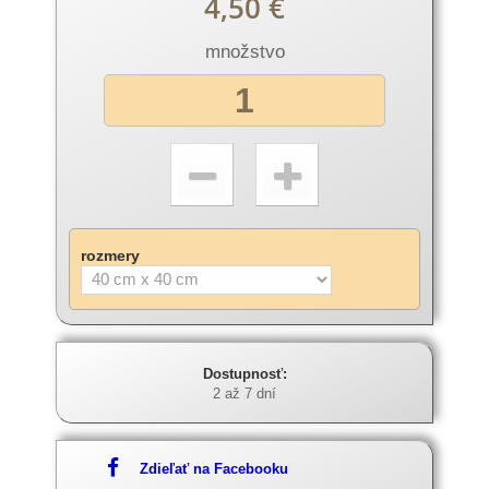
4,50 €
množstvo
rozmery
Dostupnosť:
2 až 7 dní
Zdieľať na Facebooku