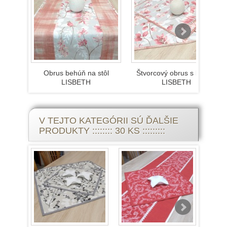
volíme jednotlivé drobné prvky prestierania
už podľa potreby.
MODERNÝ ŠTÝL V BYTOVOM DIZAJNE.
Žiadna kuchyňa nebude kompletná bez
vhodných textilných doplnkov - obrusov,
Obrus behúň na stôl
Štvorcový obrus s kvetmi
LISBETH
LISBETH
behúňov, prestieraní. a pod. Moderný štýl je
takisto pomerne obľúbený, pretože je veľmi
univerzálny. Ide o jednoduché, zväčša
minimalistické zariadenie bez zbytočného
V TEJTO KATEGÓRII SÚ ĎALŠIE
zapratávania priestoru. Čo sa týka farieb,
PRODUKTY :::::::: 30 KS :::::::::
môžete si dovoliť aj sýte farby, ktoré môžu
tvoriť kontrast s bielou alebo béžovou.
Farebne by mali byť zladené aj textilné
doplnky - obrus, prestieranie, závesy,
vankúše. Oblečte stôl do nového obrusu.
Správne zvolený obrus dodá vášmu
stolovaniu sviatočnú, uvoľnenú alebo
napríklad noblesnú atmosféru.