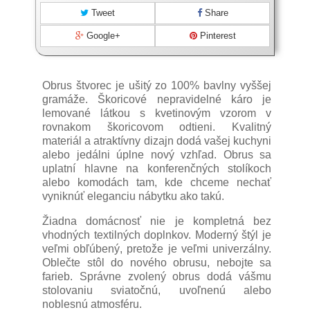
Tweet
Share
Google+
Pinterest
Obrus štvorec je ušitý zo 100% bavlny vyššej
gramáže. Škoricové nepravidelné káro je
lemované látkou s kvetinovým vzorom v
rovnakom škoricovom odtieni. Kvalitný
materiál a atraktívny dizajn dodá vašej kuchyni
alebo jedálni úplne nový vzhľad. Obrus sa
uplatní hlavne na konferenčných stolíkoch
alebo komodách tam, kde chceme nechať
vyniknúť eleganciu nábytku ako takú.
Žiadna domácnosť nie je kompletná bez
vhodných textilných doplnkov. Moderný štýl je
veľmi obľúbený, pretože je veľmi univerzálny.
Oblečte stôl do nového obrusu, nebojte sa
farieb. Správne zvolený obrus dodá vášmu
stolovaniu sviatočnú, uvoľnenú alebo
noblesnú atmosféru.