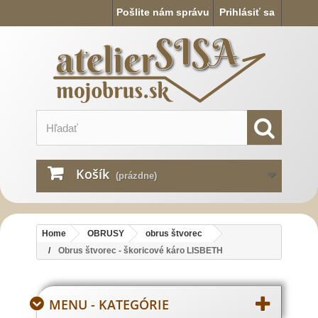
Pošlite nám správu
Prihlásiť sa
Košík
(prázdne)
Home
OBRUSY
obrus štvorec
Obrus štvorec - škoricové káro LISBETH
MENU - KATEGÓRIE