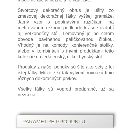
Štvorcový dekoračný obrus je ušitý zo
zmesovej dekoračnej látky vyššej gramáže.
Jarný vzor s popínavými ružičkami na
melírovanom režnom podklade krásne ozdobí
aj Veľkonočný stôl. Lemovaný je po celom
obvode bavlnenou paličkovanou čipkou.
Vhodný je na komody, konferenčné stolíky,
alebo v kombinácii s inými produktami tejto
kolekcie na jedálenský, či kuchynský stôl.
Produkty z našej ponuky sú šité ako sety z tej
istej látky. Môžete si tak vytvoriť rovnakú líniu
rôznych dekoračných prvkov.
Všetky látky sú vopred predprané, už sa
nezrazia.
Symboly a tradície Veľkej noci
PARAMETRE PRODUKTU