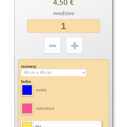
4,50 €
množstvo
rozmery
farba
modrá
sýtoružová
žltá