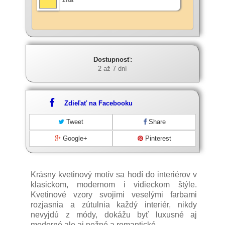
Dostupnosť:
2 až 7 dní
Zdieľať na Facebooku
Tweet
Share
Google+
Pinterest
Krásny kvetinový motív sa hodí do interiérov v
klasickom, modernom i vidieckom štýle.
Kvetinové vzory svojimi veselými farbami
rozjasnia a zútulnia každý interiér, nikdy
nevyjdú z módy, dokážu byť luxusné aj
moderné ale aj nežné a romantické.