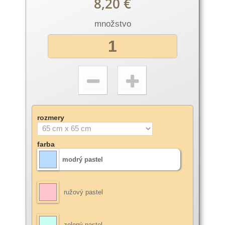
8,20 €
množstvo
rozmery
farba
modrý pastel
ružový pastel
zelený pastel