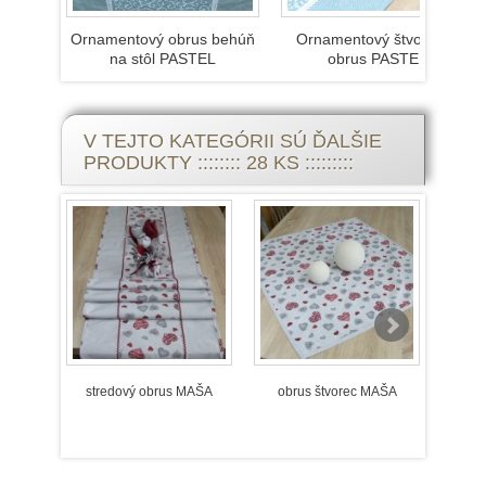
Ornamentový obrus behúň
Ornamentový štvorcový
na stôl PASTEL
obrus PASTEL
V TEJTO KATEGÓRII SÚ ĎALŠIE
PRODUKTY :::::::: 28 KS :::::::::
stredový obrus MAŠA
obrus štvorec MAŠA
pr