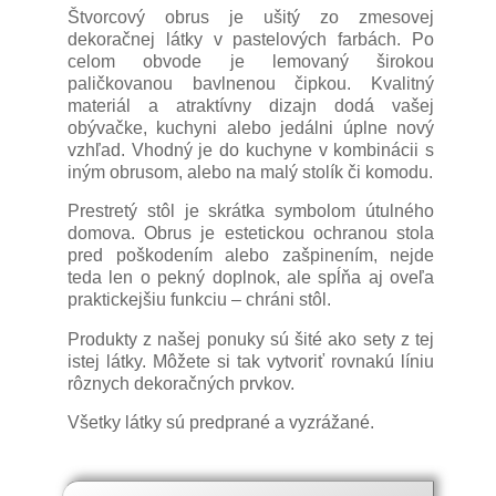
Štvorcový obrus je ušitý zo zmesovej
dekoračnej látky v pastelových farbách. Po
celom obvode je lemovaný širokou
paličkovanou bavlnenou čipkou. Kvalitný
materiál a atraktívny dizajn dodá vašej
obývačke, kuchyni alebo jedálni úplne nový
vzhľad. Vhodný je do kuchyne v kombinácii s
iným obrusom, alebo na malý stolík či komodu.
Prestretý stôl je skrátka symbolom útulného
domova. Obrus je estetickou ochranou stola
pred poškodením alebo zašpinením, nejde
teda len o pekný doplnok, ale spĺňa aj oveľa
praktickejšiu funkciu – chráni stôl.
Produkty z našej ponuky sú šité ako sety z tej
istej látky. Môžete si tak vytvoriť rovnakú líniu
rôznych dekoračných prvkov.
Všetky látky sú predprané a vyzrážané.