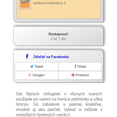
farebná kombinácia 4
Dostupnosť:
2 až 7 dní
Zdieľať na Facebooku
Tweet
Share
Google+
Pinterest
Set štyroch chňapiek v rôznych tvaroch
využijete pri varení na horúce pokrievky a ušká
hrncov. Sú zabalené v peknej krabičke,
vhodné aj ako darček. Vybrať si môžete z
niekoľkých farebných variácií.