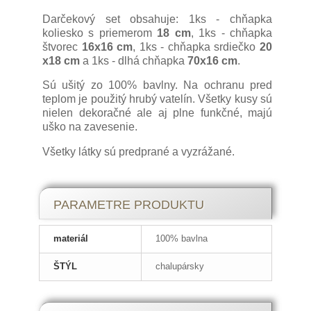
Darčekový set obsahuje: 1ks - chňapka
koliesko s priemerom
18 cm
, 1ks - chňapka
štvorec
16x16 cm
, 1ks - chňapka srdiečko
20
x18 cm
a 1ks - dlhá chňapka
70x16 cm
.
Sú ušitý zo 100% bavlny. Na ochranu pred
teplom je použitý hrubý vatelín. Všetky kusy sú
nielen dekoračné ale aj plne funkčné, majú
uško na zavesenie.
Všetky látky sú predprané a vyzrážané.
PARAMETRE PRODUKTU
materiál
100% bavlna
ŠTÝL
chalupársky