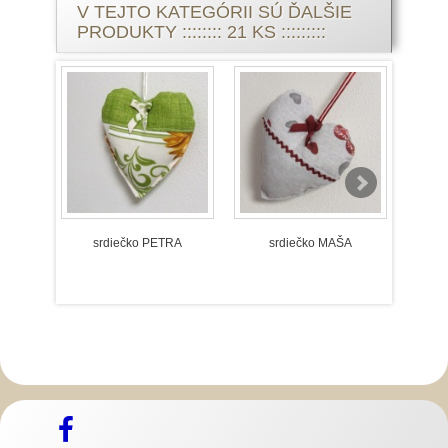
V TEJTO KATEGÓRII SÚ ĎALŠIE
PRODUKTY :::::::: 21 KS :::::::::
srdiečko PETRA
srdiečko MAŠA
srd
Slovenský kroj šitie krojov
Predaj Slovenských
Krojov
Mosadzné opaskové pracky