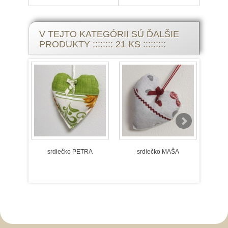
V TEJTO KATEGÓRII SÚ ĎALŠIE
PRODUKTY :::::::: 21 KS :::::::::
srdiečko PETRA
srdiečko MAŠA
srd
Slovenský kroj šitie krojov
Predaj Slovenských