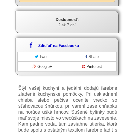
Dostupnosť:
2 až 7 dní
Zdieľať na Facebooku
Tweet
Share
Google+
Pinterest
Štýl vašej kuchyni a jedálni dodajú farebne
zladené kuchynské pomôcky. Pri uskladnení
chleba alebo pečiva oceníte vrecko so
sťahovacou šnúrkou, pri varení zase chňapku
na horúce ušká hrncov. Sušené bylinky budú
mať svoje miesto vo vrecúškach na zavesenie.
Kam padne voda, tam zasiahne utierka, ktorá
bude spolu s ostatným textilom farebne ladiť s