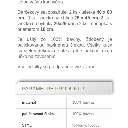
celou vašou kuchyňou.
Darčekový set obsahuje: 2 ks - utierka
40 x 60
cm
, 1ks - vrecko na chlieb
26 x 45 cm
, 2 ks -
vrecko na bylinky
20x29 cm
a 2 ks - chňapka s
priemerom
18 cm
.
Je ušitý zo 100% bavlny. Zdobený je
paličkovanou bavlnenou čipkou. Všetky kusy
sú nielen dekoračné ale aj plne funkčné, majú
uško na zavesenie.
Všetky látky sú predprané a vyzrážané.
PARAMETRE PRODUKTU
materiál
100% bavlna
paličkovaná čipka
100% bavlna
ŠTÝL
folklórny, ľudový