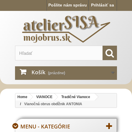
Pošlite nám správu
Prihlásiť sa
Košík
(prázdne)
Home
VIANOCE
Tradičné Vianoce
Vianočná obrus obdĺžnik ANTONIA
MENU - KATEGÓRIE