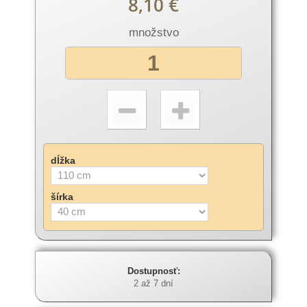
8,10 €
množstvo
dĺžka
šírka
Dostupnosť:
2 až 7 dní