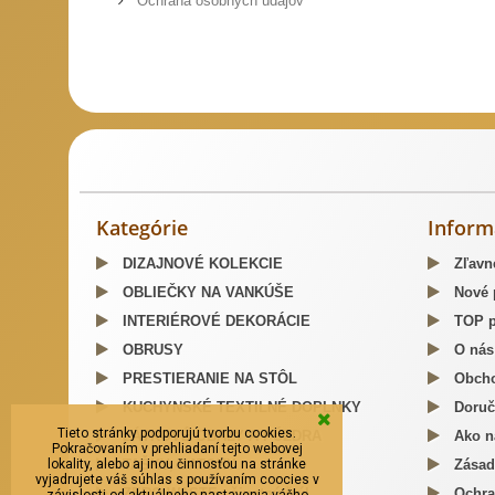
Ochrana osobných údajov
Slovenský kroj šitie krojov
Predaj Slovenských Krojov
Mosa
Kategórie
Inform
DIZAJNOVÉ KOLEKCIE
Zľavn
OBLIEČKY NA VANKÚŠE
Nové 
INTERIÉROVÉ DEKORÁCIE
TOP p
OBRUSY
O nás
PRESTIERANIE NA STÔL
Obcho
KUCHYNSKÉ TEXTILNÉ DOPLNKY
Doruč
Tieto stránky podporujú tvorbu cookies.
LÁTKOVÉ OBALY A PÚZDRA
Ako n
Pokračovaním v prehliadaní tejto webovej
lokality, alebo aj inou činnosťou na stránke
TAŠKY, BATOHY
Zásad
vyjadrujete váš súhlas s používaním coocies v
ZERO WASTE - životný štýl
Ochra