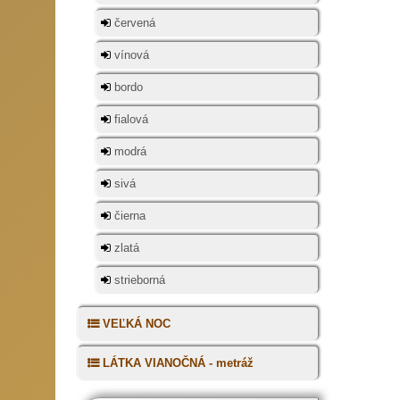
do kos
červená
nezas
zodpov
vínová
umiest
bordo
väčšin
spieva
fialová
oblokm
modrá
sivá
čierna
zlatá
strieborná
VEĽKÁ NOC
LÁTKA VIANOČNÁ - metráž