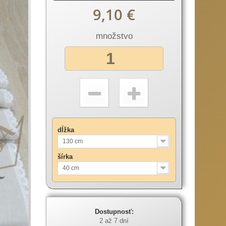
9,10 €
množstvo
dĺžka
130 cm
šírka
40 cm
Dostupnosť:
2 až 7 dní