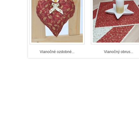
tola, kupujú či pripravujú darčeky pre svojich blízkych, 
tupiteľné miesto má adventný veniec, častokrát z č
edajúcimi počtu adventných nedieľ. Umocňuje vianočnú at
nený v byte na stole alebo zavesený na dverách. Je znam
e slovenských regiónov chodia na Štedrý večer, ktorý sa vo
ť koledy. Tento krásny zvyk pretrváva aj na Kysuciach. Sk
i štedré a veselé Vianoce.
Vianočné ozdobné...
Vianočný obrus...