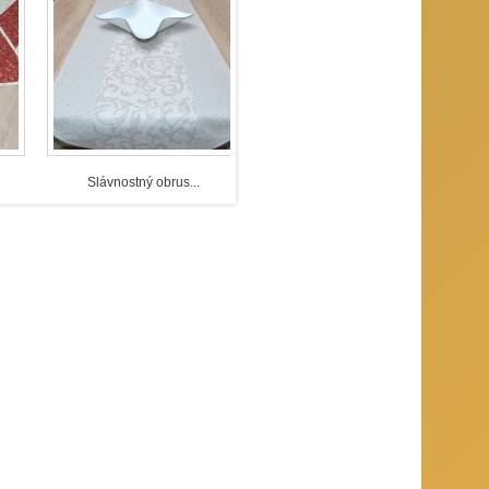
ozdobujú si svoje príbytky dekoráciami. Svoje
ečiny, ktorý je ozdobený štyrmi sviecami
mosféru v období pred Štedrým dňom, či už je
ením nádeje a holdom tomu, kto prichádza. Vo
lal tiež večer dohviezdný, speváčkovia priať či
upiny mladých ľudí, najmä dievčat, vinšujú pod
Slávnostný obrus...