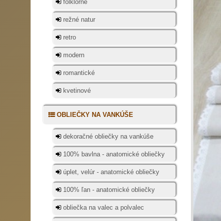
folklórne
režné natur
retro
modern
romantické
kvetinové
OBLIEČKY NA VANKÚŠE
dekoračné obliečky na vankúše
100% bavlna - anatomické obliečky
úplet, velúr - anatomické obliečky
100% ľan - anatomické obliečky
obliečka na valec a polvalec