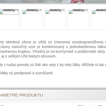
ný stredový obrus je ušitý zo zmesovej vysokogramážovej 
 Krásny vianočný vzor je kombinovaný s jednofarebnoou látko
 bavlnenou krajkou. Vhodný je na kuchynské a jedálenské stoly
 aj s veľkým UNI bielym obrusom.
y z našej ponuky sú šité ako sety z tej istej látky. Môžete si ta
 látky sú predprané a vyzrážané.
 na vianočné prestieranie
RAMETRE PRODUKTU
te stále váhate v akých farebných tónoch dekorovať slávn