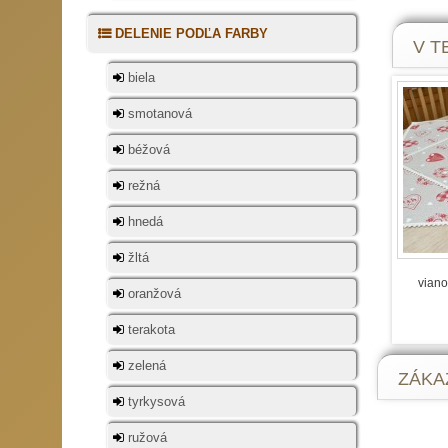
podkl
sedačk
DELENIE PODĽA FARBY
V TE
Vianočn
biela
smotanová
Vianoč
strope
béžová
nekles
niekoľ
režná
vôňu l
hnedá
stromč
storoč
žltá
hrával
viano
rýchlo
oranžová
hriech
zem. Z
terakota
zelená
ZÁKAZ
Vianočné 
tyrkysová
Na Slo
ružová
obdobi