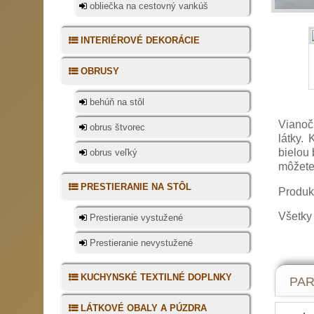
obliečka na cestovný vankúš
INTERIÉROVÉ DEKORÁCIE
OBRUSY
behúň na stôl
Vianoč
obrus štvorec
látky.
bielou
obrus veľký
môžete
PRESTIERANIE NA STÔL
Produkt
Všetky
Prestieranie vystužené
Prestieranie nevystužené
Tipy
KUCHYNSKÉ TEXTILNÉ DOPLNKY
PA
TAk eš
LÁTKOVÉ OBALY A PÚZDRA