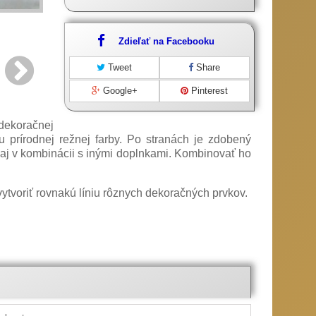
Zdieľať na Facebooku
Tweet
Share
Google+
Pinterest
dekoračnej
u prírodnej režnej farby. Po stranách je zdobený
 aj v kombinácii s inými doplnkami. Kombinovať ho
k vytvoriť rovnakú líniu rôznych dekoračných prvkov.
ostnú tabuľu, pripravili sme pre vás množstvo