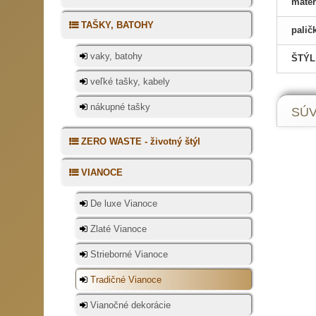
mater
inšpir
slávno
TAŠKY, BATOHY
palič
plamen
k Vám 
vaky, batohy
ŠTÝL
váš sl
veľké tašky, kabely
jednod
riešen
nákupné tašky
SÚV
v klas
presah
ZERO WASTE - životný štýl
obrus,
hodia 
sú vho
VIANOCE
De luxe Vianoce
Retro 
Zlaté Vianoce
Spojen
Strieborné Vianoce
výzdob
zemité
Tradičné Vianoce
prírod
dekorá
Vianočné dekorácie