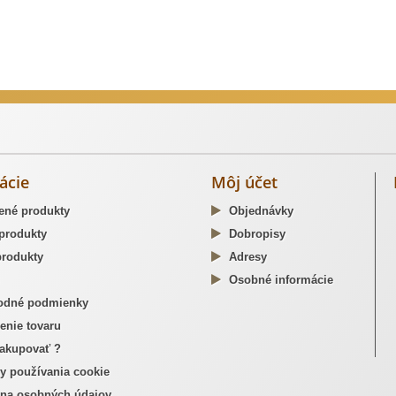
dzné opaskové pracky
ácie
Môj účet
ené produkty
Objednávky
produkty
Dobropisy
rodukty
Adresy
Osobné informácie
dné podmienky
enie tovaru
akupovať ?
y používania cookie
na osobných údajov