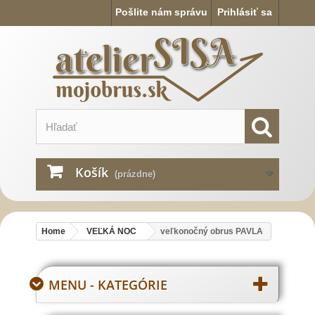
Pošlite nám správu
Prihlásiť sa
Košík
(prázdne)
Home
VEĽKÁ NOC
veľkonočný obrus PAVLA
MENU - KATEGÓRIE