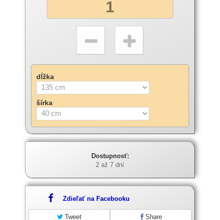
dĺžka
šírka
Dostupnosť:
2 až 7 dní
Zdieľať na Facebooku
Tweet
Share