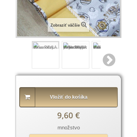
Zobraziť väčšie
Popis
produktu
Vložiť do košíka
9,60 €
množstvo