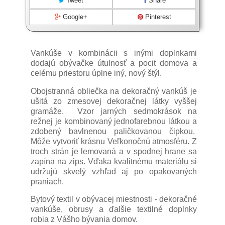
Tweet
Share
Google+
Pinterest
Vankúše v kombinácii s inými doplnkami
dodajú obývačke útulnosť a pocit domova a
celému priestoru úplne iný, nový štýl.
Obojstranná obliečka na dekoračný vankúš je
ušitá zo zmesovej dekoračnej látky vyššej
gramáže. Vzor jarných sedmokrások na
režnej je kombinovaný jednofarebnou látkou a
zdobený bavlnenou paličkovanou čipkou.
Môže vytvoriť krásnu Veľkonočnú atmosféru. Z
troch strán je lemovaná a v spodnej hrane sa
zapína na zips. Vďaka kvalitnému materiálu si
udržujú skvelý vzhľad aj po opakovaných
praniach.
Bytový textil v obývacej miestnosti - dekoračné
vankúše, obrusy a ďalšie textilné doplnky
robia z Vášho bývania domov.