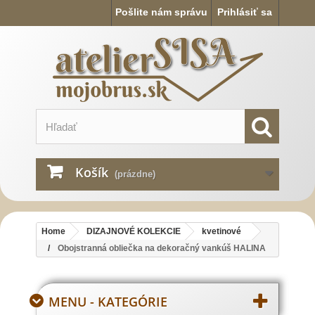
Pošlite nám správu
Prihlásiť sa
Košík
(prázdne)
Home
DIZAJNOVÉ KOLEKCIE
kvetinové
Obojstranná obliečka na dekoračný vankúš HALINA
MENU - KATEGÓRIE