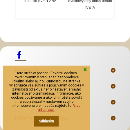
srdiečko SVETLANA
Kvetinový dlhý obrus behúň
IVETA
kombi
Slovenský kroj šitie krojov
Predaj Slovenských
Krojov
Mosadzné opaskové pracky
Kategórie
Tieto stránky podporujú tvorbu cookies.
Pokračovaním v prehliadaní tejto webovej
lokality, alebo aj inou činnosťou na stránke
Informácie
vyjadrujete váš súhlas s používaním coocies v
závislosti od aktuálneho nastavenia vášho
internetového prehliadača. Informácie, ako
cookies používame a ako ich môžete povoliť
Môj účet
alebo zakázať v nastavení svojho
internetového prehliadača nájdete tu:
Viac
informácií
Informácie o e-shope
Súhlasím