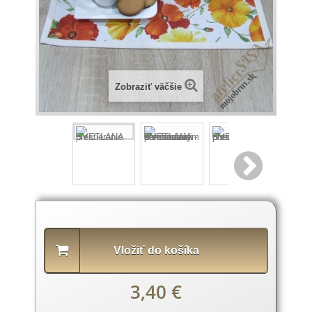
Zobraziť väčšie
Popis
produktu
Vložiť do košíka
3,40 €