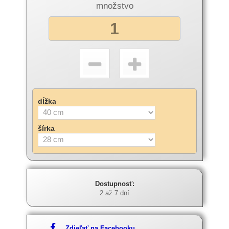
množstvo
dĺžka
šírka
Dostupnosť:
2 až 7 dní
Zdieľať na Facebooku