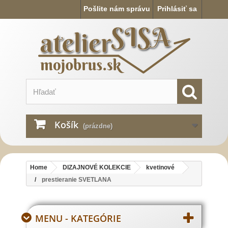
Pošlite nám správu
Prihlásiť sa
Košík
(prázdne)
Home
DIZAJNOVÉ KOLEKCIE
kvetinové
prestieranie SVETLANA
MENU - KATEGÓRIE